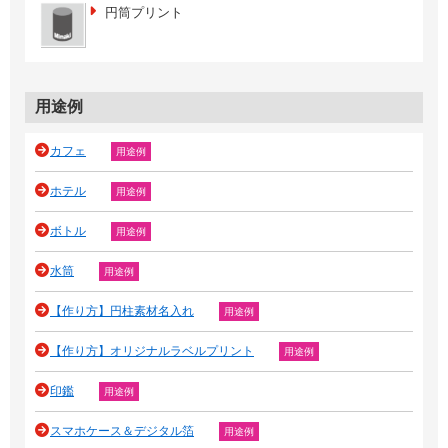
円筒プリント
用途例
カフェ
用途例
ホテル
用途例
ボトル
用途例
水筒
用途例
【作り方】円柱素材名入れ
用途例
【作り方】オリジナルラベルプリント
用途例
印鑑
用途例
スマホケース＆デジタル箔
用途例