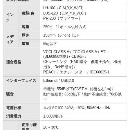
LH-100（C,M,Y,K,W,Cl）
種類/色
LUS-120（C,M,Y,K,W,Cl）
イン
PR-200（プライマー）
ク
容量
250ml, 1Lボトル供給方式
厚さ
153mm（6inch）以下
メデ
ィア
重量
5kg以下
VCCI CLASS A / FCC CLASS A / ETL
(UL60950準拠) / CB認証 /
CEマーキング（EMC指令、低電圧指令、機械
適合規格
指令、RoHS指令) /
REACH / エナジースター / IEC60825-1
インターフェイス
Ethernet / USB2.0
待機時: 55dB以下(FAST-A, 前後左右1m) /
騒音
動作連続音: 65dB以下 / 動作不連続音: 70dB以
下
電源仕様
単相 AC100-240V, ±10%, 50/60Hz ±1Hz
消費電力
1,000W以下
使用可能
20～30℃
温度