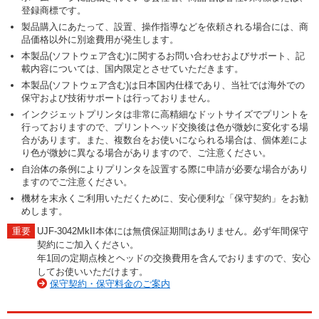
登録商標です。
製品購入にあたって、設置、操作指導などを依頼される場合には、商
品価格以外に別途費用が発生します。
本製品(ソフトウェア含む)に関するお問い合わせおよびサポート、記
載内容については、国内限定とさせていただきます。
本製品(ソフトウェア含む)は日本国内仕様であり、当社では海外での
保守および技術サポートは行っておりません。
インクジェットプリンタは非常に高精細なドットサイズでプリントを
行っておりますので、プリントヘッド交換後は色が微妙に変化する場
合があります。また、複数台をお使いになられる場合は、個体差によ
り色が微妙に異なる場合がありますので、ご注意ください。
自治体の条例によりプリンタを設置する際に申請が必要な場合があり
ますのでご注意ください。
機材を末永くご利用いただくために、安心便利な「保守契約」をお勧
めします。
UJF-3042MkII本体には無償保証期間はありません。必ず年間保守
契約にご加入ください。
年1回の定期点検とヘッドの交換費用を含んでおりますので、安心
してお使いいただけます。
保守契約・保守料金のご案内