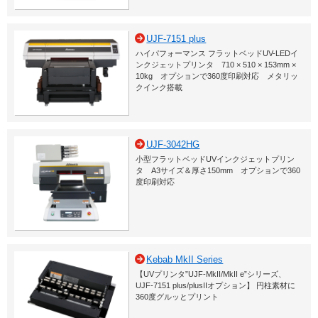
UJF-7151 plus
ハイパフォーマンス フラットベッドUV-LEDイ
ンクジェットプリンタ 710 × 510 × 153mm ×
10kg オプションで360度印刷対応 メタリッ
クインク搭載
UJF-3042HG
小型フラットベッドUVインクジェットプリン
タ A3サイズ＆厚さ150mm オプションで360
度印刷対応
Kebab MkII Series
【UVプリンタ”UJF-MkII/MkII e”シリーズ、
UJF-7151 plus/plusIIオプション】 円柱素材に
360度グルッとプリント