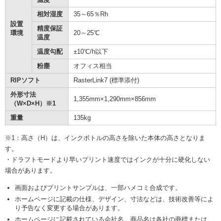
相対湿度
35～65％Rh
設置
精度保証
環境
20～25℃
温度
温度勾配
±10℃/h以下
粉塵
オフィス相当
RIPソフト
RasterLink7 (標準添付)
外形寸法
1,355mm×1,290mm×856mm
（W×D×H）※1
重量
135kg
※1：高さ（H）は、インクボトルの高さを除いた本体の高さとなりま
す。
・ドラフトモードより早いプリント速度ではインクが十分に硬化しない
場合があります。
画面およびプリントサンプルは、一部ハメコミ合成です。
ホームページに記載の仕様、デザイン、寸法などは、技術改善等によ
り予告なく変更する場合があります。
ホームページに記載されている会社名、商品名は各社の商標または、