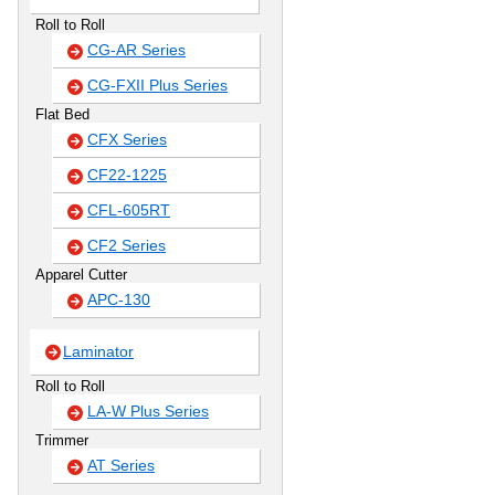
Roll to Roll
CG-AR Series
CG-FXII Plus Series
Flat Bed
CFX Series
CF22-1225
CFL-605RT
CF2 Series
Apparel Cutter
APC-130
Laminator
Roll to Roll
LA-W Plus Series
Trimmer
AT Series