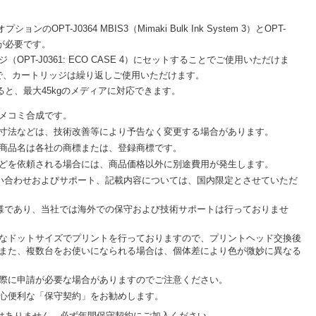
OPT-J0364 MBIS3（Mimaki Bulk Ink System 3）とOPT-
ト）が必要です。
（OPT-J0361: ECO CASE 4）にセットすることでご使用いただけま
で、カートリッジは繰り返しご使用いただけます。
用すると、最大45kgのメディアに対応できます。
メコミ合成です。
寸法などは、技術改善等により予告なく変更する場合があります。
商品名は各社の商標または、登録商標です。
どを依頼される場合には、商品価格以外に別途費用が発生します。
問い合わせおよびサポート、記載内容については、国内限定とさせていただ
仕様であり、当社では海外での保守および技術サポートは行っておりませ
なドットサイズでプリントを行っておりますので、プリントヘッド交換後
また、複数台をお使いになられる場合は、個体差により色が微妙に異なる
際に申請が必要な場合がありますのでご注意ください。
心便利な「保守契約」をお勧めします。
保証期間はありません。必ず年間保守契約にご加入ください。