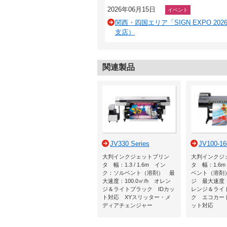
2026年06月15日
イベント
関西・四国エリア「SIGN EXPO 2
支店）
関連製品
JV330 Series
JV100-16
大判インクジェットプリン
大判インクジ
タ 幅：1.3 / 1.6m イン
タ 幅：1.6
ク：ソルベント（溶剤） 最
ベント（溶剤
大速度：100.0㎡/h オレン
ジ 最大速度：6
ジ＆ライトブラック IDカッ
レンジ＆ライ
ト対応 XYスリッター・メ
ク エコカー
ディアチェンジャー
ット対応