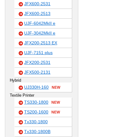
JFX600-2531
JFX600-2513
UJF-6042MkII e
UJF-3042MkII e
JFX200-2513 EX
UJF-7151 plus
JFX200-2531
JFX500-2131
Hybrid
UJ330H-160
NEW
Textile Printer
TS330-1800
NEW
TS200-1600
NEW
Tx330-1800
Tx330-1800B