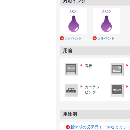
対応インク
SS21
SS22
ソルベント
ソルベント
用途
看板
カーラッ
ピング
用途例
新学期の必需品！「おなまえシ