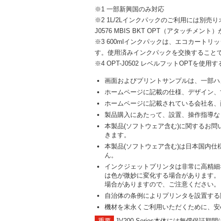
※1 一部新興国のみ対応
※2 1L/2Lインクパックのご利用には別売りオプションの
J0576 MBIS BKT OPT（アタッチメン
※3 600mlインクパックは、エコカートリッジ
す。使用済みインクパックを交換すること
※4 OPT-J0502 レベルフットOPTを使
画面およびプリントサンプルは、一部ハ
ホームページに記載の仕様、デザイン、
ホームページに記載されている会社名、
製品購入にあたって、設置、操作指導な
本製品(ソフトウェア含む)に関するお
きます。
本製品(ソフトウェア含む)は日本国内
ん。
インクジェットプリンタは非常に高精細
は色が微妙に変化する場合があります。
場合がありますので、ご注意ください。
自治体の条例によりプリンタを設置する
機材を末永くご利用いただくために、安
JV200 Series本体には無償