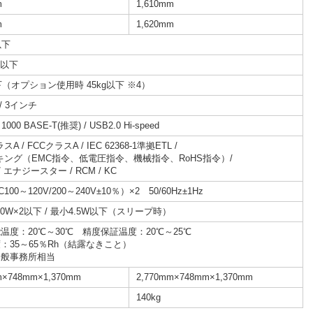
m
1,610mm
m
1,620mm
以下
m以下
以下（オプション使用時 45kg以下 ※4）
/ 3インチ
t 1000 BASE-T(推奨) / USB2.0 Hi-speed
スA / FCCクラスA / IEC 62368-1準拠ETL /
キング（EMC指令、低電圧指令、機械指令、RoHS指令）/
/ エナジースター / RCM / KC
00～120V/200～240V±10％）×2 50/60Hz±1Hz
20W×2以下 / 最小4.5W以下（スリープ時）
温度：20℃～30℃ 精度保証温度：20℃～25℃
：35～65％Rh（結露なきこと）
一般事務所相当
m×748mm×1,370mm
2,770mm×748mm×1,370mm
140kg