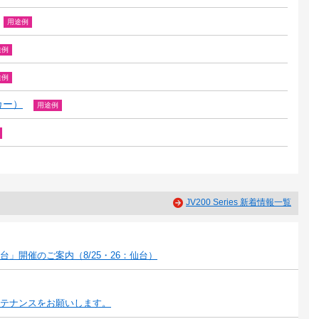
用途例
途例
途例
カー）
用途例
JV200 Series 新着情報一覧
」開催のご案内（8/25・26：仙台）
テナンスをお願いします。