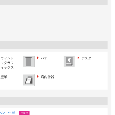
ウィンド
バナー
ポスター
ウグラフ
ィックス
壁紙
店内什器
ール」生産
用途例