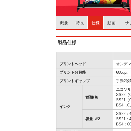
概要
特長
仕様
動画
サ
製品仕様
プリントヘッド
オンデ
プリント分解能
600dpi、
プリントギャップ
手動2段階
エコソ
SS22（C,
種類/色
SS21（C,
BS4（C,
インク
SS22：
容量 ※2
SS21：
BS4：6