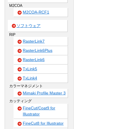
M2COA
M2COA-RCF1
ソフトウェア
RIP
RasterLink7
RasterLink6Plus
RasterLink6
TxLink5
TxLink4
カラーマネジメント
Mimaki Profile Master 3
カッティング
FineCut/Coat9 for
Illustrator
FineCut8 for Illustrator