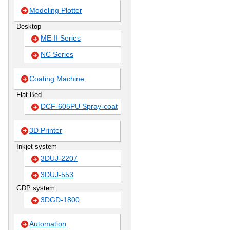
Modeling Plotter
Desktop
ME-II Series
NC Series
Coating Machine
Flat Bed
DCF-605PU Spray-coat
3D Printer
Inkjet system
3DUJ-2207
3DUJ-553
GDP system
3DGD-1800
Automation