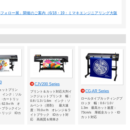
026フォロー展」開催のご案内（6/18・19：ミマキエンジニアリング大阪
0
CJV200 Series
ェットプリン
CG-AR Series
プリント＆カット対応大判イ
m インク：ソル
ンクジェットプリンタ 幅：
ロールタイプカッティングプ
）-カートリッ
0.8 / 1.3 / 1.6m インク：ソ
ロッタ 幅：0.6 / 1.0 /
2.9㎡/h オ
ルベント（溶剤） 最大速
1.3m 最高カット速度：
トブラックイン
度：70.0㎡/h オレンジ＆ラ
73cm/s 厚紙全カット・ID
トリッジ IDカ
イトブラック IDカット対
カット対応
応 高画質＆簡単さ