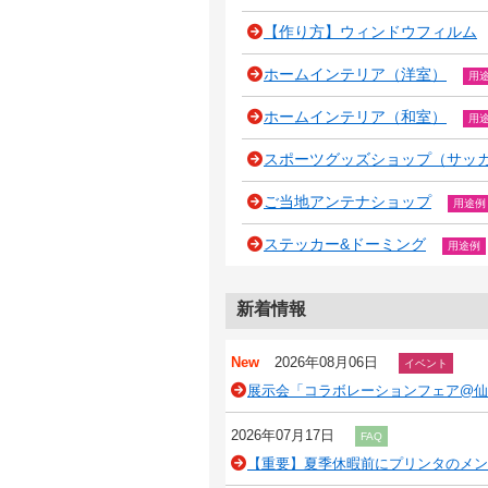
【作り方】ウィンドウフィルム
ホームインテリア（洋室）
用
ホームインテリア（和室）
用
スポーツグッズショップ（サッ
ご当地アンテナショップ
用途例
ステッカー&ドーミング
用途例
新着情報
New
2026年08月06日
イベント
展示会「コラボレーションフェア@仙台
2026年07月17日
FAQ
【重要】夏季休暇前にプリンタのメン