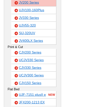
JV200 Series
UJV100-160Plus
JV330 Series
UJV55-320
SIJ-320UV
JV400LX Series
Print & Cut
CJV200 Series
UCJV330 Series
CJV330 Series
UCJV300 Series
CJV150 Series
Flat Bed
UJF-7151 plusII e
NEW
JFX200-1213 EX