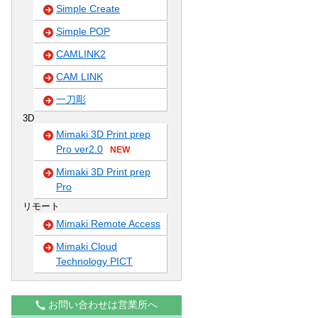
Simple Create
Simple POP
CAMLINK2
CAM LINK
一刀彫
3D
Mimaki 3D Print prep
Pro ver2.0
NEW
Mimaki 3D Print prep
Pro
リモート
Mimaki Remote Access
Mimaki Cloud
Technology PICT
お問い合わせは営業所へ