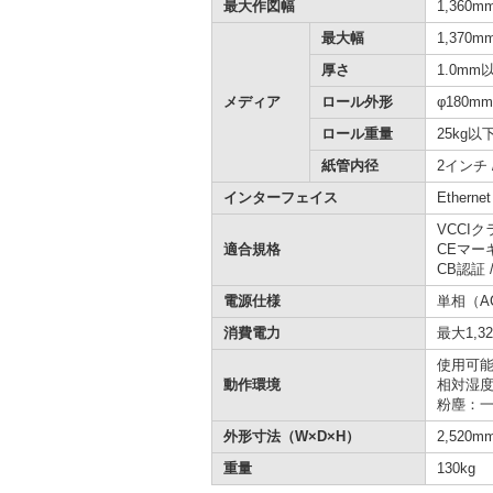
最大作図幅
1,360m
最大幅
1,370m
厚さ
1.0mm
メディア
ロール外形
φ180m
ロール重量
25kg
紙管内径
2インチ 
インターフェイス
Etherne
VCCIクラ
適合規格
CEマー
CB認証 
電源仕様
単相（AC1
消費電力
最大1,3
使用可能
動作環境
相対湿度
粉塵：
外形寸法（W×D×H）
2,520m
重量
130kg