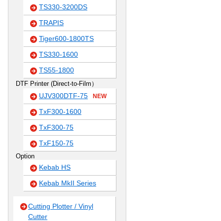
TS330-3200DS
TRAPIS
Tiger600-1800TS
TS330-1600
TS55-1800
DTF Printer (Direct-to-Film）
UJV300DTF-75
NEW
TxF300-1600
TxF300-75
TxF150-75
Option
Kebab HS
Kebab MkII Series
Cutting Plotter / Vinyl
Cutter