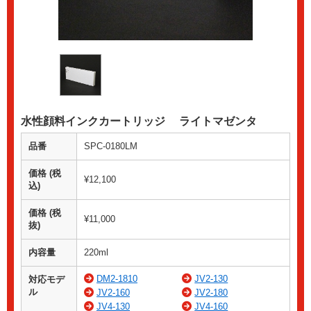
水性顔料インクカートリッジ ライトマゼンタ
品番
SPC-0180LM
価格 (税
¥12,100
込)
価格 (税
¥11,000
抜)
内容量
220ml
DM2-1810
JV2-130
対応モデ
ル
JV2-160
JV2-180
JV4-130
JV4-160