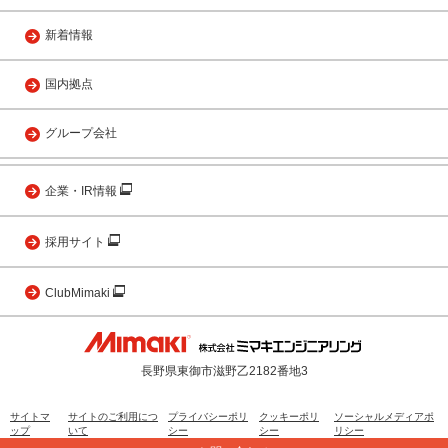
新着情報
国内拠点
グループ会社
企業・IR情報
採用サイト
ClubMimaki
長野県東御市滋野乙2182番地3
サイトマ
サイトのご利用につ
プライバシーポリ
クッキーポリ
ソーシャルメディアポ
ップ
いて
シー
シー
リシー