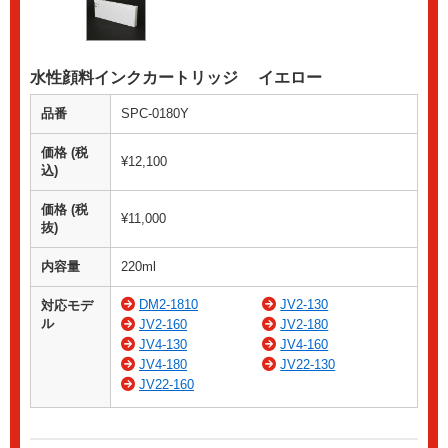
水性顔料インクカートリッジ イエロー
品番
SPC-0180Y
価格 (税
¥12,100
込)
価格 (税
¥11,000
抜)
内容量
220ml
DM2-1810
JV2-130
対応モデ
ル
JV2-160
JV2-180
JV4-130
JV4-160
JV4-180
JV22-130
JV22-160