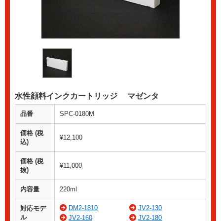
水性顔料インクカートリッジ マゼンタ
品番
SPC-0180M
価格 (税
¥12,100
込)
価格 (税
¥11,000
抜)
内容量
220ml
DM2-1810
JV2-130
対応モデ
ル
JV2-160
JV2-180