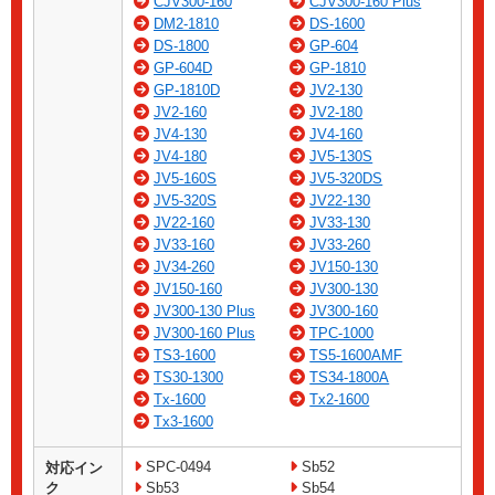
CJV300-160
CJV300-160 Plus
DM2-1810
DS-1600
DS-1800
GP-604
GP-604D
GP-1810
GP-1810D
JV2-130
JV2-160
JV2-180
JV4-130
JV4-160
JV4-180
JV5-130S
JV5-160S
JV5-320DS
JV5-320S
JV22-130
JV22-160
JV33-130
JV33-160
JV33-260
JV34-260
JV150-130
JV150-160
JV300-130
JV300-130 Plus
JV300-160
JV300-160 Plus
TPC-1000
TS3-1600
TS5-1600AMF
TS30-1300
TS34-1800A
Tx-1600
Tx2-1600
Tx3-1600
SPC-0494
Sb52
対応イン
ク
Sb53
Sb54