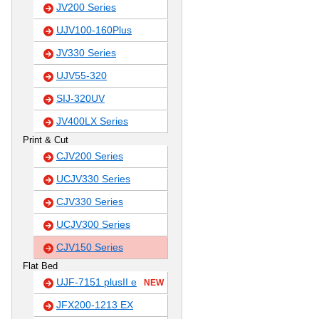
JV200 Series
UJV100-160Plus
JV330 Series
UJV55-320
SIJ-320UV
JV400LX Series
Print & Cut
CJV200 Series
UCJV330 Series
CJV330 Series
UCJV300 Series
CJV150 Series
Flat Bed
UJF-7151 plusII e
NEW
JFX200-1213 EX