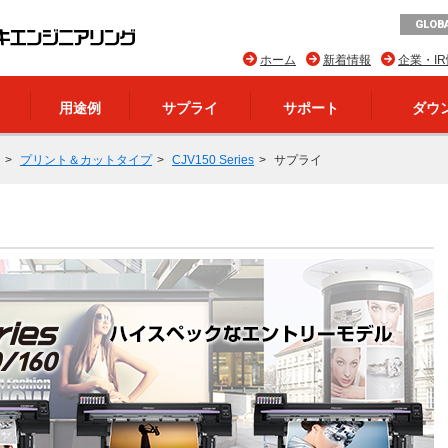
GLOBA
ホーム
新着情報
企業・I
用途例
サプライ
サポート
ダウ
プリント＆カットタイプ
CJV150 Series
サプライ