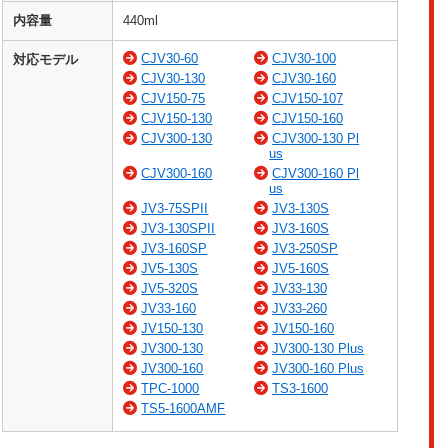
内容量
440ml
CJV30-60
CJV30-100
対応モデル
CJV30-130
CJV30-160
CJV150-75
CJV150-107
CJV150-130
CJV150-160
CJV300-130
CJV300-130 Pl
us
CJV300-160
CJV300-160 Pl
us
JV3-75SPII
JV3-130S
JV3-130SPII
JV3-160S
JV3-160SP
JV3-250SP
JV5-130S
JV5-160S
JV5-320S
JV33-130
JV33-160
JV33-260
JV150-130
JV150-160
JV300-130
JV300-130 Plus
JV300-160
JV300-160 Plus
TPC-1000
TS3-1600
TS5-1600AMF