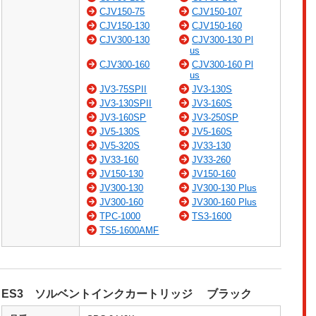
CJV150-75
CJV150-107
CJV150-130
CJV150-160
CJV300-130
CJV300-130 Pl
us
CJV300-160
CJV300-160 Pl
us
JV3-75SPII
JV3-130S
JV3-130SPII
JV3-160S
JV3-160SP
JV3-250SP
JV5-130S
JV5-160S
JV5-320S
JV33-130
JV33-160
JV33-260
JV150-130
JV150-160
JV300-130
JV300-130 Plus
JV300-160
JV300-160 Plus
TPC-1000
TS3-1600
TS5-1600AMF
ES3 ソルベントインクカートリッジ ブラック