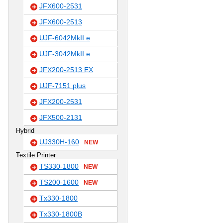
JFX600-2531
JFX600-2513
UJF-6042MkII e
UJF-3042MkII e
JFX200-2513 EX
UJF-7151 plus
JFX200-2531
JFX500-2131
Hybrid
UJ330H-160
NEW
Textile Printer
TS330-1800
NEW
TS200-1600
NEW
Tx330-1800
Tx330-1800B