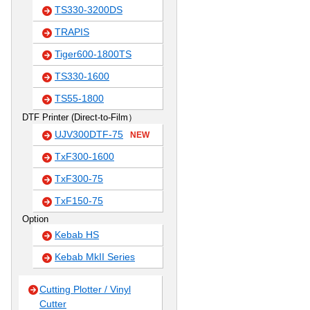
TS330-3200DS
TRAPIS
Tiger600-1800TS
TS330-1600
TS55-1800
DTF Printer (Direct-to-Film）
UJV300DTF-75
NEW
TxF300-1600
TxF300-75
TxF150-75
Option
Kebab HS
Kebab MkII Series
Cutting Plotter / Vinyl
Cutter