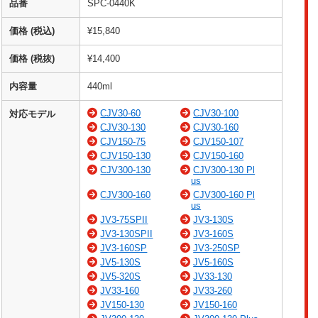
品番
SPC-0440K
価格 (税込)
¥15,840
価格 (税抜)
¥14,400
内容量
440ml
CJV30-60
CJV30-100
対応モデル
CJV30-130
CJV30-160
CJV150-75
CJV150-107
CJV150-130
CJV150-160
CJV300-130
CJV300-130 Pl
us
CJV300-160
CJV300-160 Pl
us
JV3-75SPII
JV3-130S
JV3-130SPII
JV3-160S
JV3-160SP
JV3-250SP
JV5-130S
JV5-160S
JV5-320S
JV33-130
JV33-160
JV33-260
JV150-130
JV150-160