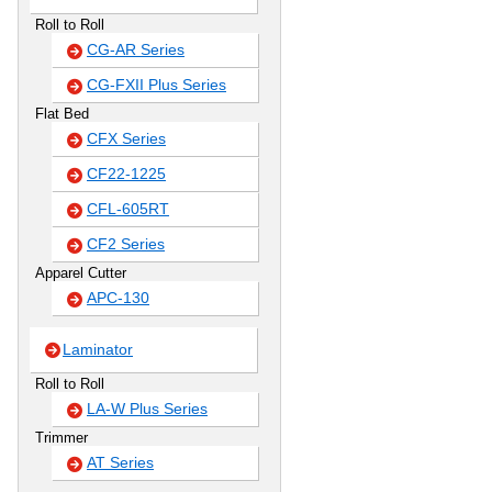
Roll to Roll
CG-AR Series
CG-FXII Plus Series
Flat Bed
CFX Series
CF22-1225
CFL-605RT
CF2 Series
Apparel Cutter
APC-130
Laminator
Roll to Roll
LA-W Plus Series
Trimmer
AT Series