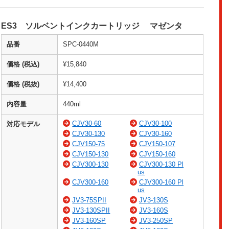
ES3 ソルベントインクカートリッジ マゼンタ
品番
SPC-0440M
価格 (税込)
¥15,840
価格 (税抜)
¥14,400
内容量
440ml
CJV30-60
CJV30-100
対応モデル
CJV30-130
CJV30-160
CJV150-75
CJV150-107
CJV150-130
CJV150-160
CJV300-130
CJV300-130 Pl
us
CJV300-160
CJV300-160 Pl
us
JV3-75SPII
JV3-130S
JV3-130SPII
JV3-160S
JV3-160SP
JV3-250SP