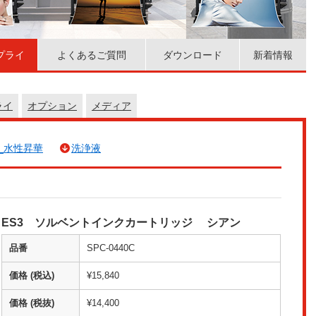
プライ
よくあるご質問
ダウンロード
新着情報
ライ
オプション
メディア
_水性昇華
洗浄液
ES3 ソルベントインクカートリッジ シアン
品番
SPC-0440C
価格 (税込)
¥15,840
価格 (税抜)
¥14,400