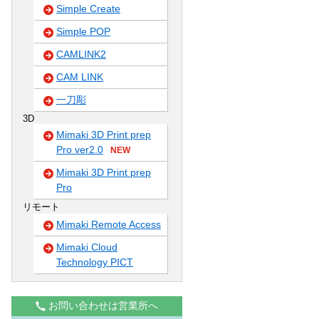
Simple Create
Simple POP
CAMLINK2
CAM LINK
一刀彫
3D
Mimaki 3D Print prep
Pro ver2.0
NEW
Mimaki 3D Print prep
Pro
リモート
Mimaki Remote Access
Mimaki Cloud
Technology PICT
お問い合わせは営業所へ