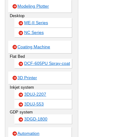
Modeling Plotter
Desktop
ME-II Series
NC Series
Coating Machine
Flat Bed
DCF-605PU Spray-coat
3D Printer
Inkjet system
3DUJ-2207
3DUJ-553
GDP system
3DGD-1800
Automation