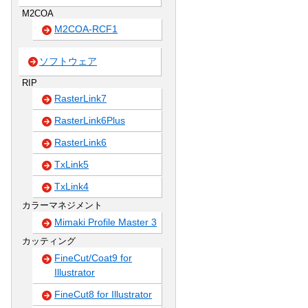
M2COA
M2COA-RCF1
ソフトウェア
RIP
RasterLink7
RasterLink6Plus
RasterLink6
TxLink5
TxLink4
カラーマネジメント
Mimaki Profile Master 3
カッティング
FineCut/Coat9 for
Illustrator
FineCut8 for Illustrator