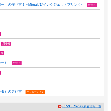
」の作り方！ ~Mimaki製インクジェットプリンタ~
用途例
用途例
途例
カー）
用途例
ンタ）の選び方
ソリューション
CJV330 Series 新着情報一覧