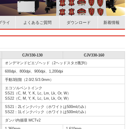
プライ
よくあるご質問
ダウンロード
新着情報
CJV330-130
CJV330-160
オンデマンドピエゾヘッド（2ヘッドスタガ配列）
600dpi、800dpi、900dpi、1,200dpi
手動3段階（2.0/2.5/3.0mm）
エコソルベントインク
SS21（C, M, Y, K, Lc, Lm, Lk, Or, W）
SS22（C, M, Y, K, Lc, Lm, Lk, Or, W）
SS21：2Lインクパック（ホワイトは500mlのみ）
SS22：1Lインクパック（ホワイトは500mlのみ）
ダンパ内循環 MCTv2
1,360mm
1,610mm