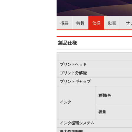
概要
特長
仕様
動画
サ
製品仕様
プリントヘッド
プリント分解能
プリントギャップ
種類/色
インク
容量
インク循環システム
最大作図範囲