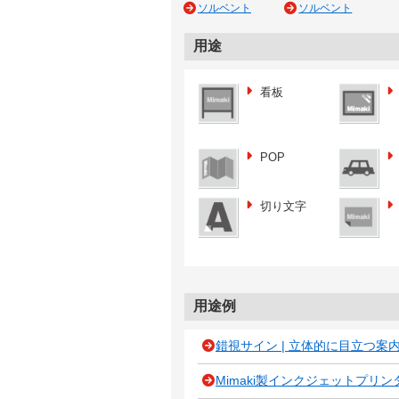
ソルベント
ソルベント
用途
看板
POP
切り文字
用途例
錯視サイン | 立体的に目立つ案
Mimaki製インクジェットプリ