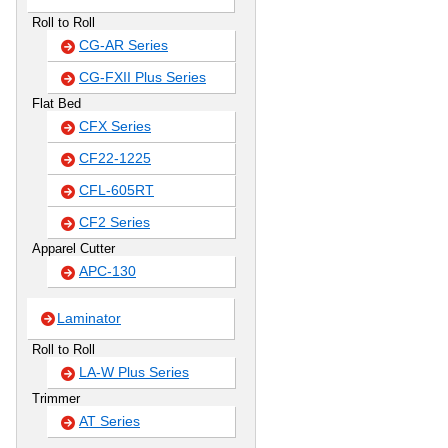
Roll to Roll
CG-AR Series
CG-FXII Plus Series
Flat Bed
CFX Series
CF22-1225
CFL-605RT
CF2 Series
Apparel Cutter
APC-130
Laminator
Roll to Roll
LA-W Plus Series
Trimmer
AT Series