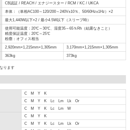
CB認証 / REACH / エナジースター / RCM / KC / UKCA
本体：（単相AC100～120/200～240V±10％、50/60Hz±1Hz）×2
最大1,440W以下×2 / 最小4.5W以下（スリープ時）
使用可能温度：20℃～30℃、湿度35～65％Rh（結露なきこと）
精度保証温度：20℃～25℃
粉塵：オフィス相当
2,920mm×1,215mm×1,305mm
3,170mm×1,215mm×1,305mm
363kg
373kg
になります
C M Y K
C M Y K Lc Lm Lk Or
C M Y K Lc Lm W
C M Y K
C M Y K Lc Lm Lk Or