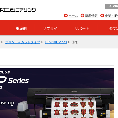
GLOBA
ホーム
新着情報
企業・I
用途例
サプライ
サポート
ダウ
プリント＆カットタイプ
CJV330 Series
仕様