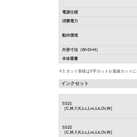
電源仕様
消費電力
動作環境
外形寸法（W×D×H）
本体重量
※1 カット形状はV字カットか直線カット
インクセット
SS21
［C,M,Y,K,Lc,Lm,Lk,Or,W］
SS22
［C,M,Y,K,Lc,Lm,Lk,Or,W］