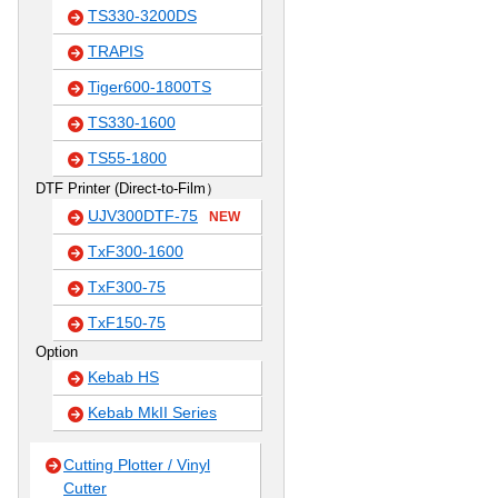
TS330-3200DS
TRAPIS
Tiger600-1800TS
TS330-1600
TS55-1800
DTF Printer (Direct-to-Film）
UJV300DTF-75
NEW
TxF300-1600
TxF300-75
TxF150-75
Option
Kebab HS
Kebab MkII Series
Cutting Plotter / Vinyl
Cutter