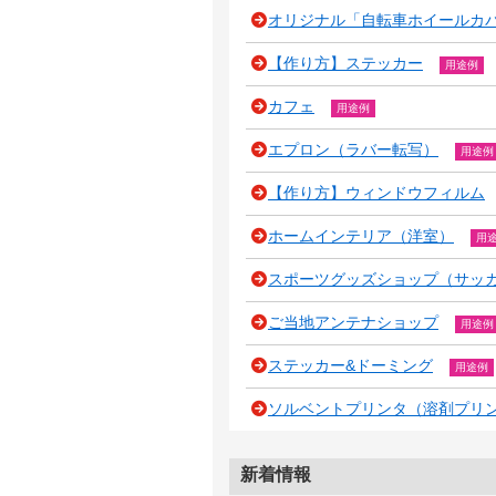
オリジナル「自転車ホイールカバー
【作り方】ステッカー
用途例
カフェ
用途例
エプロン（ラバー転写）
用途例
【作り方】ウィンドウフィルム
ホームインテリア（洋室）
用
スポーツグッズショップ（サッ
ご当地アンテナショップ
用途例
ステッカー&ドーミング
用途例
ソルベントプリンタ（溶剤プリ
新着情報