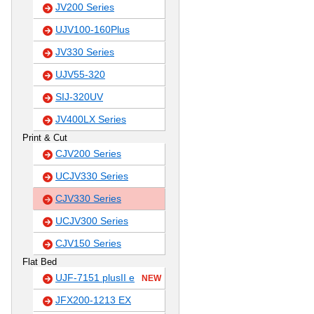
JV200 Series
UJV100-160Plus
JV330 Series
UJV55-320
SIJ-320UV
JV400LX Series
Print & Cut
CJV200 Series
UCJV330 Series
CJV330 Series
UCJV300 Series
CJV150 Series
Flat Bed
UJF-7151 plusII e
NEW
JFX200-1213 EX