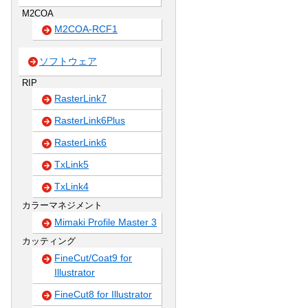
M2COA
M2COA-RCF1
ソフトウェア
RIP
RasterLink7
RasterLink6Plus
RasterLink6
TxLink5
TxLink4
カラーマネジメント
Mimaki Profile Master 3
カッティング
FineCut/Coat9 for
Illustrator
FineCut8 for Illustrator