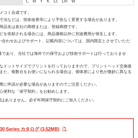
C M Y K Lc Lm W
メコミ合成です。
寸法などは、技術改善等により予告なく変更する場合があります。
商品名は各社の商標または、登録商標です。
どを依頼される場合には、商品価格以外に別途費用が発生します。
問い合わせおよびサポート、記載内容については、国内限定とさせていただ
仕様であり、当社では海外での保守および技術サポートは行っておりませ
なドットサイズでプリントを行っておりますので、プリントヘッド交換後
また、複数台をお使いになられる場合は、個体差により色が微妙に異なる
際に申請が必要な場合がありますのでご注意ください。
心便利な「保守契約」をお勧めします。
保証期間はありません。必ず年間保守契約にご加入ください。
30 Series カタログ (3.52MB)