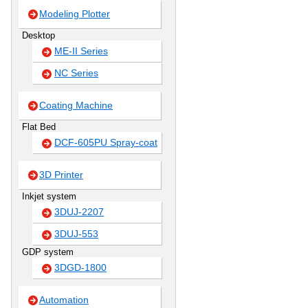
Modeling Plotter
Desktop
ME-II Series
NC Series
Coating Machine
Flat Bed
DCF-605PU Spray-coat
3D Printer
Inkjet system
3DUJ-2207
3DUJ-553
GDP system
3DGD-1800
Automation