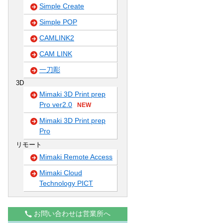
Simple Create
Simple POP
CAMLINK2
CAM LINK
一刀彫
3D
Mimaki 3D Print prep
Pro ver2.0
NEW
Mimaki 3D Print prep
Pro
リモート
Mimaki Remote Access
Mimaki Cloud
Technology PICT
お問い合わせは営業所へ