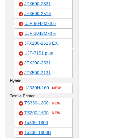
JFX600-2531
JFX600-2513
UJF-6042MkII e
UJF-3042MkII e
JFX200-2513 EX
UJF-7151 plus
JFX200-2531
JFX500-2131
Hybrid
UJ330H-160
NEW
Textile Printer
TS330-1800
NEW
TS200-1600
NEW
Tx330-1800
Tx330-1800B