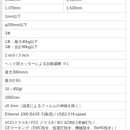
1,370mm
1,620mm
1mm以下
φ250mm以下
3本
1本：最大45kg以下
3本：合計90kg以下
2 inch / 3 inch
ヘッド部カッターによる自動裁断 ※1
最大300mm/s
最大0.5G
10～450gf
10回/sec
±0.2mm（温度によるフィルムの伸縮を除く）
Ethernet 1000 BASE-T(推奨) / USB2.0 Hi-speed
VCCIクラスA / FCC クラスA / IEC 62368-1準拠ETL /
CEマーキング（EMC指令、低電圧指令、機械指令、RoHS指令）/