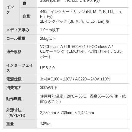
Sb54 (Bl, M, Y, K, Lbl, Lm, Fp, Fy)
色
イン
440mlインクカートリッジ (Bl, M, Y, K, Lbl, Lm,
ク
容量
Fp, Fy)
2Lインクパック (Bl, M, Y, K, Lbl, Lm) ※
メディア厚み
1.0mm以下
ロール重量
25kg以下
VCCI class A / UL 60950-1 / FCC class A /
CEマーキング（EMC指令、低電圧指令）/ CBレ
適合規格
ポート
インターフェイ
USB 2.0
ス
電源仕様
単相AC100～120V / AC220～240V ±10%
消費電力
300W以下
使用可能温度：20℃～35℃、湿度35～65％Rh（結
動作環境
露なきこと）
外形寸法
2,289mm × 739mm × 1,424mm
（W×D×H）
重量
145kg