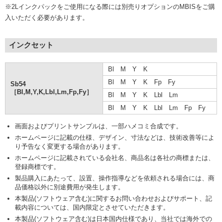
※2Lインクパックをご使用になる際には別売りオプションのMBISをご購
入いただく必要があります。
インクセット
Bl M Y K
Bl M Y K Fp Fy
Sb54
［Bl,M,Y,K,Lbl,Lm,Fp,Fy］
Bl M Y K Lbl Lm
Bl M Y K Lbl Lm Fp Fy
画面およびプリントサンプルは、一部ハメコミ合成です。
ホームページに記載の仕様、デザイン、寸法などは、技術改善等によ
り予告なく変更する場合があります。
ホームページに記載されている会社名、商品名は各社の商標または、
登録商標です。
製品購入にあたって、設置、操作指導などを依頼される場合には、商
品価格以外に別途費用が発生します。
本製品(ソフトウェア含む)に関するお問い合わせおよびサポート、記
載内容については、国内限定とさせていただきます。
本製品(ソフトウェア含む)は日本国内仕様であり、当社では海外での