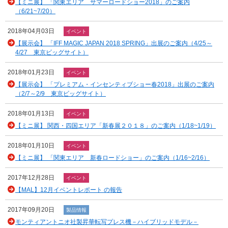
【ミニ展】 「関東エリア サマーロードショー2018」のご案内
（6/21~7/20）
2018年04月03日
イベント
【展示会】 「IFF MAGIC JAPAN 2018 SPRING」出展のご案内（4/25～
4/27 東京ビッグサイト）
2018年01月23日
イベント
【展示会】 「プレミアム・インセンティブショー春2018」出展のご案内
（2/7～2/9 東京ビッグサイト）
2018年01月13日
イベント
【ミニ展】 関西・四国エリア「新春展２０１８」のご案内（1/18~1/19）
2018年01月10日
イベント
【ミニ展】 「関東エリア 新春ロードショー」のご案内（1/16~2/16）
2017年12月28日
イベント
【MAL】12月イベントレポート の報告
2017年09月20日
製品情報
モンティアントニオ社製昇華転写プレス機－ハイブリッドモデル－