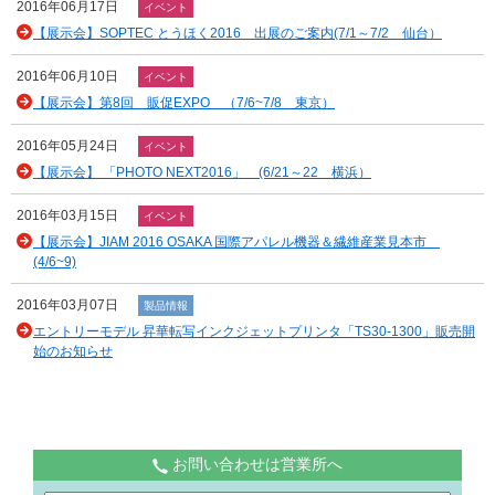
2016年06月17日
イベント
【展示会】SOPTEC とうほく2016 出展のご案内(7/1～7/2 仙台）
2016年06月10日
イベント
【展示会】第8回 販促EXPO （7/6~7/8 東京）
2016年05月24日
イベント
【展示会】 「PHOTO NEXT2016」 (6/21～22 横浜）
2016年03月15日
イベント
【展示会】JIAM 2016 OSAKA 国際アパレル機器＆繊維産業見本市
(4/6~9)
2016年03月07日
製品情報
エントリーモデル 昇華転写インクジェットプリンタ「TS30-1300」販売開
始のお知らせ
お問い合わせは営業所へ