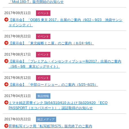
「Mod.180-T」販売開始のお知らせ
2017年09月11日
イベント
【展示会】 「OGBS 東京 2017」出展のご案内（9/22～9/23 池袋サンシ
ャインシティ）
2017年08月22日
イベント
【展示会】 「東北縦断ミニ展」のご案内（８/24~9/6）
2017年08月17日
イベント
【展示会】 「プレミアム・インセンティブショー秋2017」出展のご案内
（9/6～9/8 東京ビッグサイト）
2017年06月12日
イベント
【展示会】 「中部ロードショー」のご案内（5/25~8/25）
2017年04月11日
製品情報
ミマキ純正昇華インク Sb54/310/410 および Sb320/420 「ECO
PASSPORT（エコパスポート）」認証取得のお知らせ
2017年03月22日
純正メディア
昇華転写インク用「転写紙TRS75」販売終了のご案内