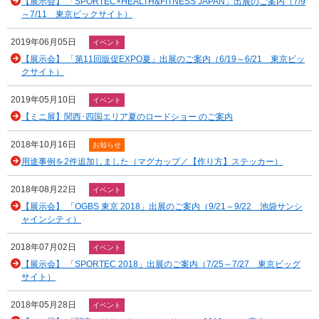
【展示会】 「SPORTEC×HEALTH&FITNESS JAPAN」出展のご案内（7/9
～7/11 東京ビックサイト）
2019年06月05日
イベント
【展示会】 「第11回販促EXPO夏」出展のご案内（6/19～6/21 東京ビッ
クサイト）
2019年05月10日
イベント
【ミニ展】関西･四国エリア夏のロードショー のご案内
2018年10月16日
お知らせ
用途事例を2件追加しました（マグカップ／【作り方】ステッカー）
2018年08月22日
イベント
【展示会】 「OGBS 東京 2018」出展のご案内（9/21～9/22 池袋サンシ
ャインシティ）
2018年07月02日
イベント
【展示会】 「SPORTEC 2018」出展のご案内（7/25～7/27 東京ビッグ
サイト）
2018年05月28日
イベント