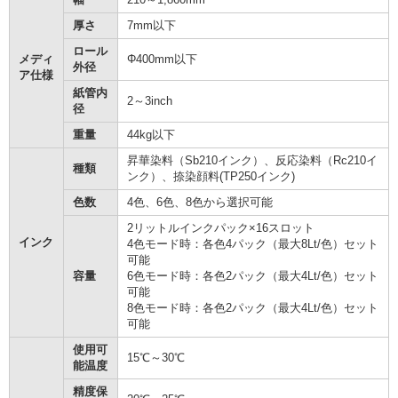
厚さ
7mm以下
ロール
メディ
Φ400mm以下
外径
ア仕様
紙管内
2～3inch
径
重量
44kg以下
昇華染料（Sb210インク）、反応染料（Rc210イ
種類
ンク）、捺染顔料(TP250インク)
色数
4色、6色、8色から選択可能
2リットルインクパック×16スロット
インク
4色モード時：各色4パック（最大8Lt/色）セット
可能
容量
6色モード時：各色2パック（最大4Lt/色）セット
可能
8色モード時：各色2パック（最大4Lt/色）セット
可能
使用可
15℃～30℃
能温度
精度保