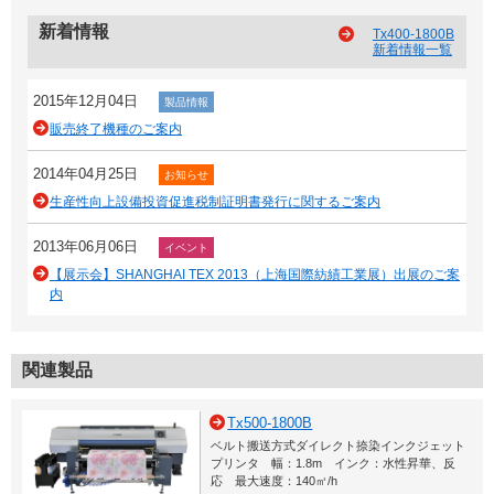
新着情報
Tx400-1800B
新着情報一覧
2015年12月04日
製品情報
販売終了機種のご案内
2014年04月25日
お知らせ
生産性向上設備投資促進税制証明書発行に関するご案内
2013年06月06日
イベント
【展示会】SHANGHAI TEX 2013（上海国際紡績工業展）出展のご案
内
関連製品
Tx500-1800B
ベルト搬送方式ダイレクト捺染インクジェット
プリンタ 幅：1.8m インク：水性昇華、反
応 最大速度：140㎡/h