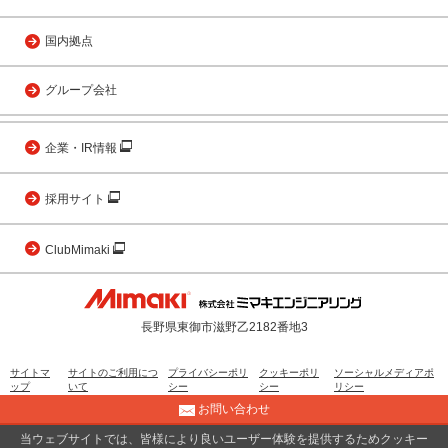
国内拠点
グループ会社
企業・IR情報
採用サイト
ClubMimaki
長野県東御市滋野乙2182番地3
サイトマ
サイトのご利用につ
プライバシーポリ
クッキーポリ
ソーシャルメディアポ
ップ
いて
シー
シー
リシー
お問い合わせ
当ウェブサイトでは、皆様により良いユーザー体験を提供するためクッキー
© 2001 MIMAKI ENGINEERING CO., LTD.