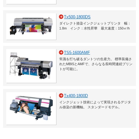
Tx500-1800DS
ダイレクト捺染インクジェットプリンタ 幅：
1.8m インク：水性昇華 最大速度：150㎡/h
TS5-1600AMF
常識を打ち破るダントツの生産力。 標準装備さ
れたMBISとAMFで、さらなる長時間連続プリン
トが可能に。
Tx400-1800D
インクジェット技術によって実現されるデジタ
ル捺染の新機軸。 スタンダードモデル。