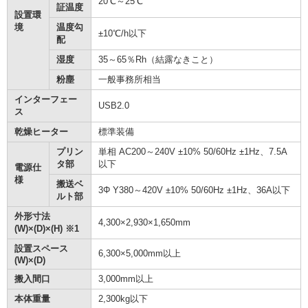
20℃～25℃
証温度
設置環
境
温度勾
±10℃/h以下
配
湿度
35～65％Rh（結露なきこと）
粉塵
一般事務所相当
インターフェー
USB2.0
ス
乾燥ヒーター
標準装備
プリン
単相 AC200～240V ±10% 50/60Hz ±1Hz、7.5A
タ部
以下
電源仕
様
搬送ベ
3Φ Y380～420V ±10% 50/60Hz ±1Hz、36A以下
ルト部
外形寸法
4,300×2,930×1,650mm
(W)×(D)×(H) ※1
設置スペース
6,300×5,000mm以上
(W)×(D)
搬入間口
3,000mm以上
本体重量
2,300kg以下