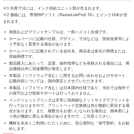
※1 外形寸法には、インク供給ユニット部が含まれます。
※2 価格には、専用RIPソフト（RasterLinkPro5 TA）とインク16本が含
まれます。
画面およびプリントサンプルは、一部ハメコミ合成です。
ホームページに記載の仕様、デザイン、寸法などは、技術改善等によ
り予告なく変更する場合があります。
ホームページに記載されている会社名、商品名は各社の商標または、
登録商標です。
製品購入にあたって、設置、操作指導などを依頼される場合には、商
品価格以外に別途費用が発生します。
本製品（ソフトウェア含む）に関するお問い合わせおよびサポート、
記載内容については、国内限定とさせていただきます。
本製品（ソフトウェア含む）は日本国内仕様であり、当社では海外で
の保守および技術サポートは行っておりません。
インクジェットプリンタは非常に高精細なドットサイズでプリントを
行っておりますので、プリントヘッド交換後は色が微妙に変化する場
合があります。また、複数台をお使いになられる場合は、個体差によ
り色が微妙に異なる場合がありますので、ご注意ください。
機材を末永くご利用いただくために、安心便利な「保守契約」をお勧
めします。