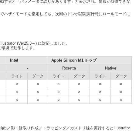
動すると「パラメータに誤りがあります」と表示され、情報が取得できな
でハザイモードを指定しても、次回のトンボ認識実行時にロールモードに
ustrator (Ver25.3～) に対応しました。
2.1 は下記の環境で動作します。
Intel
Apple Silicon M1 チップ
-
Rosetta
Native
ライト
ダーク
ライト
ダーク
ライト
ダーク
×
×
×
×
×
×
○
×
○
×
×
×
○
○
○
○
○
○
4.1)でフレーム抽出／影・縁取り作成／トラッピング／カストリ線を実行するとIllustrator