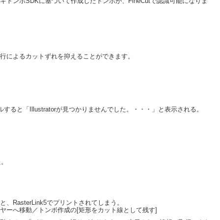
トンボSDKに基づいて作成したトンボが、FineCutで認識可能になりま
行によるカットずれを抑えることができます。
ールすると「Illustratorが見つかりませんでした。・・・」と表示される。
た。
RasterLink5でプリントされてしまう。
ヤーへ移動／トンボ作成の[矩形をカット線として残す]