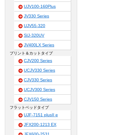
UJV100-160Plus
JV330 Series
UJV55-320
SIJ-320UV
JV400LX Series
プリント＆カットタイプ
CJV200 Series
UCJV330 Series
CJV330 Series
UCJV300 Series
CJV150 Series
フラットベッドタイプ
UJF-7151 plusII e
JFX200-1213 EX
JFX600-2531