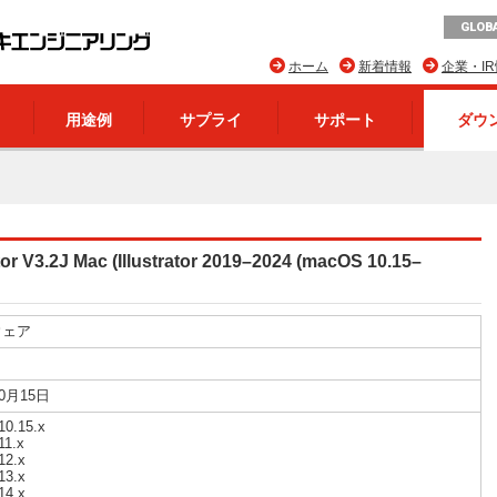
GLOBA
ホーム
新着情報
企業・I
用途例
サプライ
サポート
ダウ
tor V3.2J Mac (Illustrator 2019–2024 (macOS 10.15–
ウェア
10月15日
0.15.x
11.x
12.x
13.x
14.x