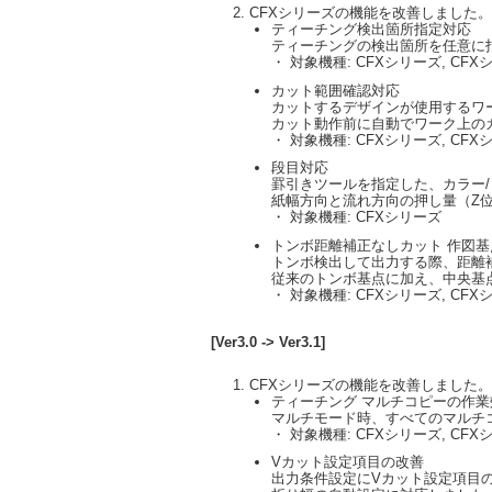
CFXシリーズの機能を改善しました。
ティーチング検出箇所指定対応
ティーチングの検出箇所を任意に
・ 対象機種: CFXシリーズ, CFX
カット範囲確認対応
カットするデザインが使用するワ
カット動作前に自動でワーク上の
・ 対象機種: CFXシリーズ, CFX
段目対応
罫引きツールを指定した、カラー
紙幅方向と流れ方向の押し量（Z
・ 対象機種: CFXシリーズ
トンボ距離補正なしカット 作図基
トンボ検出して出力する際、距離
従来のトンボ基点に加え、中央基
・ 対象機種: CFXシリーズ, CFX
[Ver3.0 -> Ver3.1]
CFXシリーズの機能を改善しました。
ティーチング マルチコピーの作業
マルチモード時、すべてのマルチ
・ 対象機種: CFXシリーズ, CFX
Vカット設定項目の改善
出力条件設定にVカット設定項目