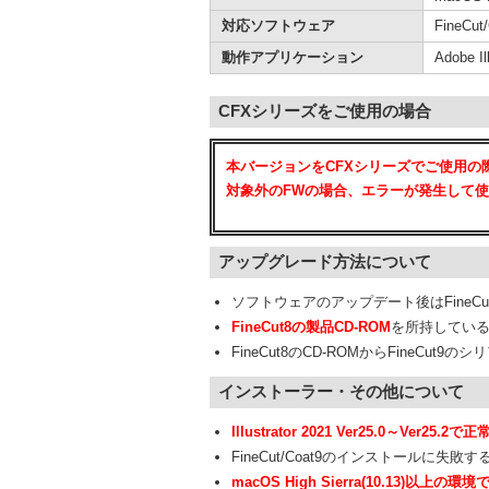
対応ソフトウェア
FineCut/C
動作アプリケーション
Adobe I
CFXシリーズをご使用の場合
本バージョンをCFXシリーズでご使用の際に
対象外のFWの場合、エラーが発生して
アップグレード方法について
ソフトウェアのアップデート後はFineCu
FineCut8の製品CD-ROM
を所持している方
FineCut8のCD-ROMからFineCu
インストーラー・その他について
Illustrator 2021 Ver25.0～Ve
FineCut/Coat9のインストールに失
macOS High Sierra(10.13)以