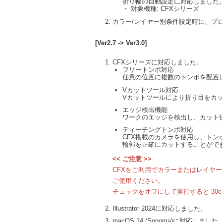
折り幅の自動設定に対応しました
・ 対象機種: CFXシリーズ
カラー/レイヤー別条件設定時に、プ
[Ver2.7 -> Ver3.0]
CFXシリーズに対応しました。
フリートンボ対応
任意の位置に複数のトンボを配置
Vカットツール対応
Vカットツールにより折り目をカ
エッジ検出機能
ワークのエッジを検出し、カット
ティーチングトンボ対応
CFX搭載のカメラを使用し、ト
輪郭を正確にカットすることがで
<< ご注意 >>
CFXをご利用でカラーまたはレイヤー
ご使用ください。
チェックをオフにして実行すると 30c
Illustrator 2024に対応しました。
macOS 14 (Sonoma)に対応しました