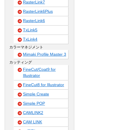
RasterLink7
RasterLink6Plus
RasterLink6
TxLink5
TxLink4
カラーマネジメント
Mimaki Profile Master 3
カッティング
FineCut/Coat9 for
Illustrator
FineCut8 for Illustrator
Simple Create
Simple POP
CAMLINK2
CAM LINK