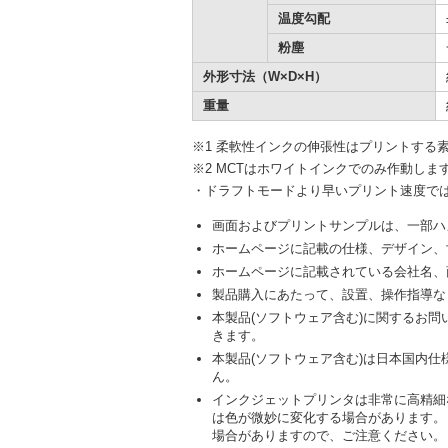
温度勾配
粉塵
外形寸法（W×D×H）
重量
※1 柔軟性インクの伸張性はプリントする
※2 MCTはホワイトインクでのみ作動しま
・ドラフトモードより早いプリント速度で
画面およびプリントサンプルは、一部ハ
ホームページに記載の仕様、デザイン、
ホームページに記載されている会社名、
製品購入にあたって、設置、操作指導な
本製品(ソフトウェア含む)に関するお
きます。
本製品(ソフトウェア含む)は日本国内
ん。
インクジェットプリンタは非常に高精細
は色が微妙に変化する場合があります。
場合がありますので、ご注意ください。