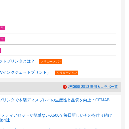
途例
途例
ットプリンタとは？
ソリューション
Vインクジェットプリント）
ソリューション
JFX600-2513 事例＆コラボ一覧
プリンタで木製ディスプレイの生産性と品質を向上：CEMAB
メディアセットが簡単なJFX600で毎日新しいものを作り続け
ing社