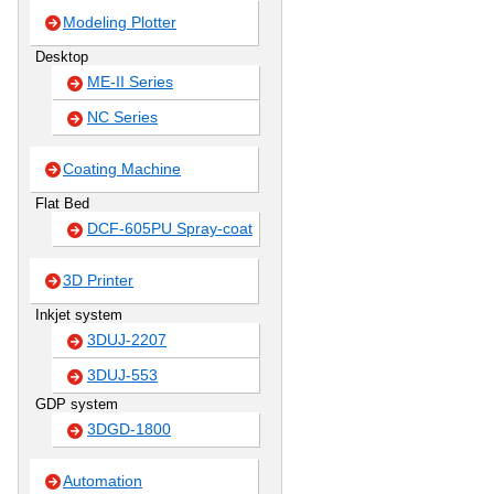
Modeling Plotter
Desktop
ME-II Series
NC Series
Coating Machine
Flat Bed
DCF-605PU Spray-coat
3D Printer
Inkjet system
3DUJ-2207
3DUJ-553
GDP system
3DGD-1800
Automation