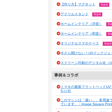
【作り方】マグネット
用途例
アクリルスタンド
用途例
ホームインテリア（洋室）
用
ホームインテリア（和室）
用
オリジナルスマホケース
用途例
今さら聞けない！UVインクジェ
スクリーン印刷のデジタル化（U
事例＆コラボ
ミマキの最新フラットベッドUV
S.r.l.社
このマシンは「速い」。多用途で
ています。：Image Square Print