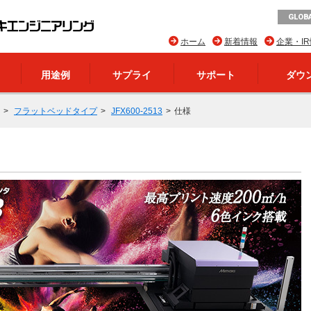
GLOBA
ホーム
新着情報
企業・I
用途例
サプライ
サポート
ダウ
フラットベッドタイプ
JFX600-2513
仕様