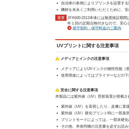
自治体の条例によりプリンタを設置する
機材を末永くご利用いただくために、安
JFX600-2513本体には無償保
年１回の定期点検付きなので、安心
保守契約・保守料金のご案内
UVプリントに関する注意事項
メディアとインクの注意事項
メディアによりUVインクの物性性能（
使用用途によってはプライマーなどの下
安全に関する注意事項
本製品には紫外線（UV）照射装置が搭載
紫外線（UV）を直視したり、皮膚に直
紫外線（UV）硬化プリント時に一部臭
プリントモードによっては、一部未硬化
その他、本体同梱の注意書を必ずお読み