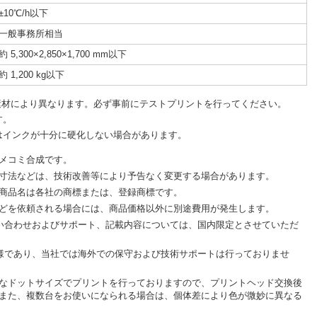
±10℃/h以下
一般事務所相当
約 5,300×2,850×1,700 mm以下
約 1,200 kg以下
素材により異なります。必ず事前にテストプリントを行ってください。
す。
はインクが十分に硬化しない場合があります。
メコミ合成です。
寸法などは、技術改善等により予告なく変更する場合があります。
商品名は各社の商標または、登録商標です。
どを依頼される場合には、商品価格以外に別途費用が発生します。
問い合わせおよびサポート、記載内容については、国内限定とさせていただ
仕様であり、当社では海外での保守および技術サポートは行っておりませ
なドットサイズでプリントを行っておりますので、プリントヘッド交換後
また、複数台をお使いになられる場合は、個体差により色が微妙に異なる