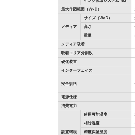
インク循環システム ※2
最大作図範囲（W×D）
サイズ（W×D）
メディア
高さ
重量
メディア吸着
吸着エリア分割数
硬化装置
インターフェイス
安全規格
電源仕様
消費電力
使用可能温度
相対湿度
設置環境
精度保証温度