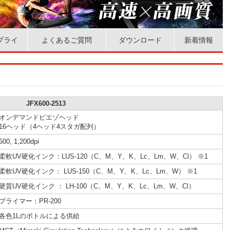
プライ
よくあるご質問
ダウンロード
新着情報
JFX600-2513
オンデマンドピエゾヘッド
16ヘッド（4ヘッド4スタガ配列）
600, 1,200dpi
柔軟UV硬化インク：LUS-120（C、M、Y、K、Lc、Lm、W、Cl） ※1
柔軟UV硬化インク： LUS-150（C、M、Y、K、Lc、Lm、W） ※1
硬質UV硬化インク ： LH-100（C、M、Y、K、Lc、Lm、W、Cl）
プライマー：PR-200
各色1Lのボトルによる供給