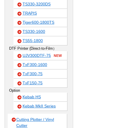
TS330-3200DS
TRAPIS
Tiger600-1800TS
TS330-1600
TS55-1800
DTF Printer (Direct-to-Film）
UJV300DTF-75
NEW
TxF300-1600
TxF300-75
TxF150-75
Option
Kebab HS
Kebab MkII Series
Cutting Plotter / Vinyl
Cutter