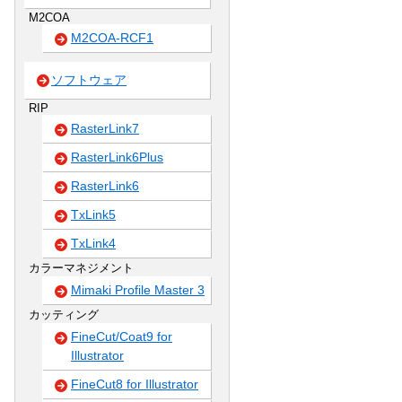
M2COA
M2COA-RCF1
ソフトウェア
RIP
RasterLink7
RasterLink6Plus
RasterLink6
TxLink5
TxLink4
カラーマネジメント
Mimaki Profile Master 3
カッティング
FineCut/Coat9 for
Illustrator
FineCut8 for Illustrator