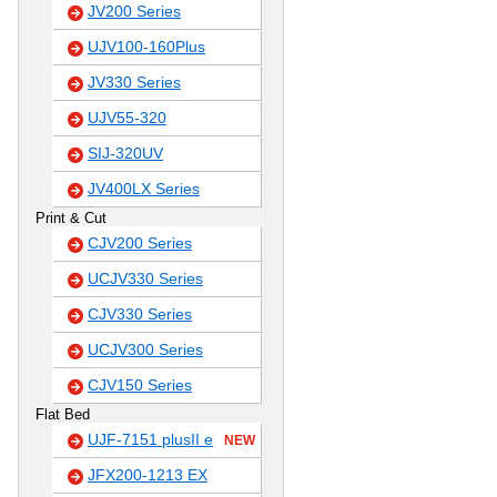
JV200 Series
UJV100-160Plus
JV330 Series
UJV55-320
SIJ-320UV
JV400LX Series
Print & Cut
CJV200 Series
UCJV330 Series
CJV330 Series
UCJV300 Series
CJV150 Series
Flat Bed
UJF-7151 plusII e
NEW
JFX200-1213 EX