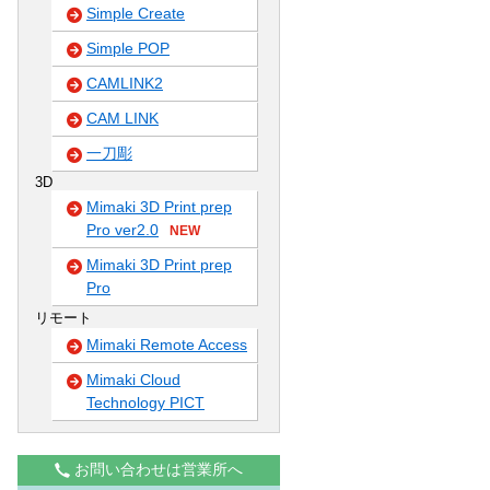
Simple Create
Simple POP
CAMLINK2
CAM LINK
一刀彫
3D
Mimaki 3D Print prep
Pro ver2.0
NEW
Mimaki 3D Print prep
Pro
リモート
Mimaki Remote Access
Mimaki Cloud
Technology PICT
お問い合わせは営業所へ