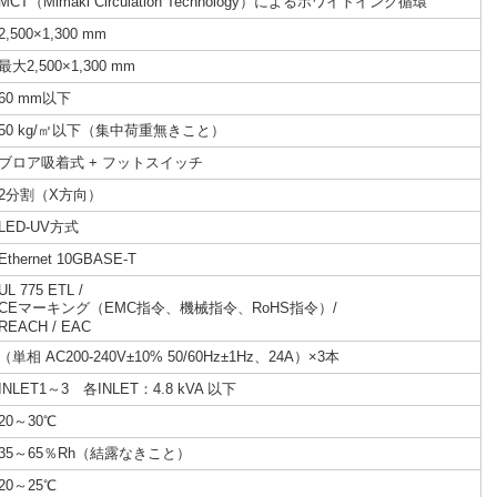
MCT（Mimaki Circulation Technology）によるホワイトインク循環
2,500×1,300 mm
最大2,500×1,300 mm
60 mm以下
50 kg/㎡以下（集中荷重無きこと）
ブロア吸着式 + フットスイッチ
2分割（X方向）
LED-UV方式
Ethernet 10GBASE-T
UL 775 ETL /
CEマーキング（EMC指令、機械指令、RoHS指令）/
REACH / EAC
（単相 AC200-240V±10% 50/60Hz±1Hz、24A）×3本
INLET1～3 各INLET：4.8 kVA 以下
20～30℃
35～65％Rh（結露なきこと）
20～25℃