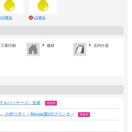
UV硬化
UV硬化
工業印刷
建材
店内什器
リジナルパッケージ」生産
用途例
作り方！ ~ Mimaki製UVプリンタ ~
用途例