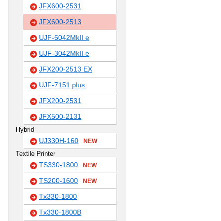
JFX600-2531
JFX600-2513
UJF-6042MkII e
UJF-3042MkII e
JFX200-2513 EX
UJF-7151 plus
JFX200-2531
JFX500-2131
Hybrid
UJ330H-160
NEW
Textile Printer
TS330-1800
NEW
TS200-1600
NEW
Tx330-1800
Tx330-1800B