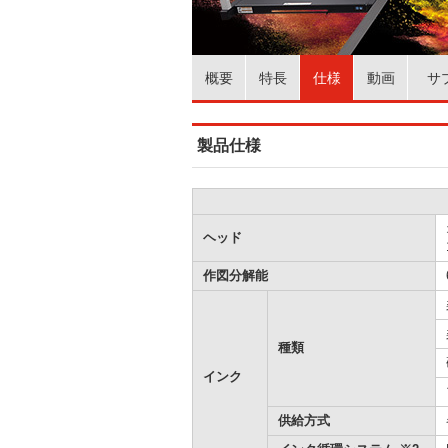
概要
特長
仕様
動画
サ
製品仕様
ヘッド
作図分解能
種類
インク
供給方式