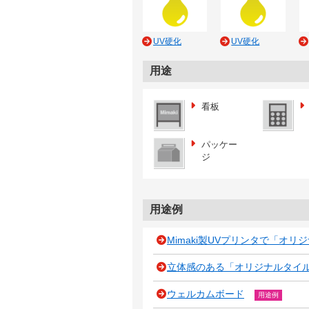
UV硬化
UV硬化
用途
看板
パッケー
ジ
用途例
Mimaki製UVプリンタで「オ
立体感のある「オリジナルタイル」の
ウェルカムボード
用途例