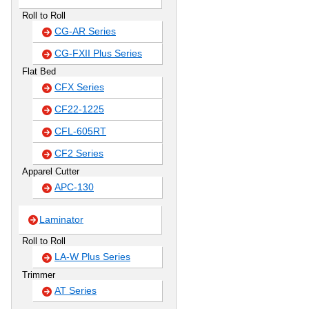
Roll to Roll
CG-AR Series
CG-FXII Plus Series
Flat Bed
CFX Series
CF22-1225
CFL-605RT
CF2 Series
Apparel Cutter
APC-130
Laminator
Roll to Roll
LA-W Plus Series
Trimmer
AT Series