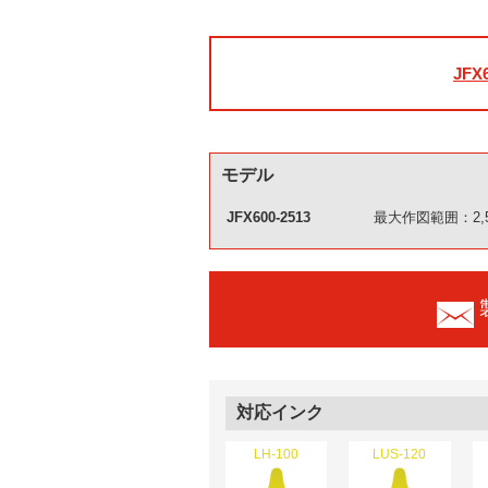
JFX
モデル
JFX600-2513
最大作図範囲：2,500
対応インク
LH-100
LUS-120