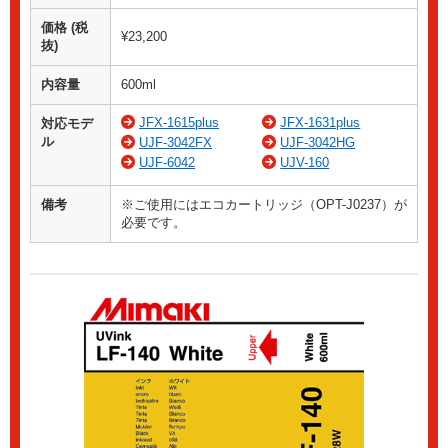
価格 (税
¥23,200
抜)
内容量
600ml
JFX-1615plus
JFX-1631plus
対応モデ
ル
UJF-3042FX
UJF-3042HG
UJF-6042
UJV-160
備考
※ご使用にはエコカートリッジ（OPT-J0237）が
必要です。