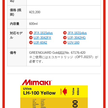
込)
価格 (税
¥23,200
抜)
内容量
600ml
JFX-1615plus
JFX-1631plus
対応モデ
ル
UJF-3042FX
UJF-3042HG
UJF-6042
UJV-160
備考
GREENGUARD Gold認証No. 67176-420
※ご使用にはエコカートリッジ（OPT-J0237）が
必要です。