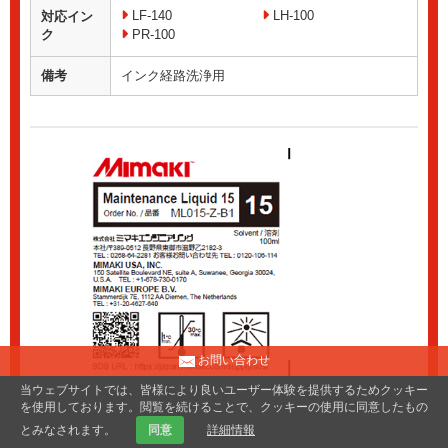
LF-140
LH-100
対応イン
ク
PR-100
備考
インク経路洗浄用
お問い合わせ
当ウェブサイトでは、皆様により良いユーザー体験を提供するためクッキー
を使用しております。閲覧を続けることで、クッキーの使用に同意したもの
とみなされます。
同意
詳細情報