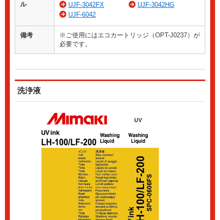
ル
UJF-3042FX
UJF-3042HG
UJF-6042
備考
※ご使用にはエコカートリッジ（OPT-J0237）が
必要です。
洗浄液