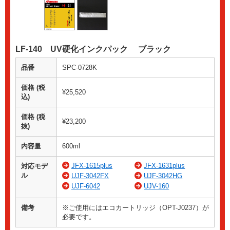
LF-140 UV硬化インクパック ブラック
品番
SPC-0728K
価格 (税
¥25,520
込)
価格 (税
¥23,200
抜)
内容量
600ml
JFX-1615plus
JFX-1631plus
対応モデ
ル
UJF-3042FX
UJF-3042HG
UJF-6042
UJV-160
備考
※ご使用にはエコカートリッジ（OPT-J0237）が
必要です。