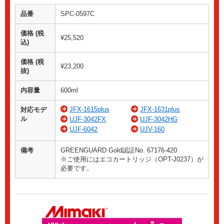
品番
SPC-0597C
価格 (税
¥25,520
込)
価格 (税
¥23,200
抜)
内容量
600ml
JFX-1615plus
JFX-1631plus
対応モデ
ル
UJF-3042FX
UJF-3042HG
UJF-6042
UJV-160
備考
GREENGUARD Gold認証No. 67176-420
※ご使用にはエコカートリッジ（OPT-J0237）が
必要です。