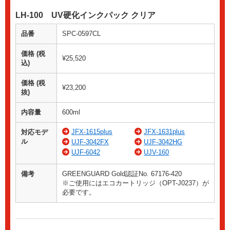
LH-100 UV硬化インクパック クリア
品番
SPC-0597CL
価格 (税
¥25,520
込)
価格 (税
¥23,200
抜)
内容量
600ml
JFX-1615plus
JFX-1631plus
対応モデ
ル
UJF-3042FX
UJF-3042HG
UJF-6042
UJV-160
備考
GREENGUARD Gold認証No. 67176-420
※ご使用にはエコカートリッジ（OPT-J0237）が
必要です。