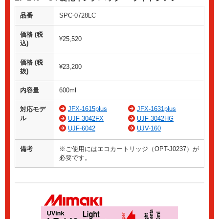
品番
SPC-0728LC
価格 (税
¥25,520
込)
価格 (税
¥23,200
抜)
内容量
600ml
JFX-1615plus
JFX-1631plus
対応モデ
ル
UJF-3042FX
UJF-3042HG
UJF-6042
UJV-160
備考
※ご使用にはエコカートリッジ（OPT-J0237）が
必要です。