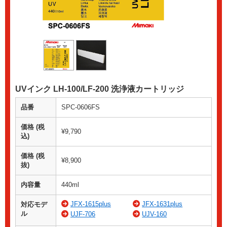
UVインク LH-100/LF-200 洗浄液カートリッジ
品番
SPC-0606FS
価格 (税
¥9,790
込)
価格 (税
¥8,900
抜)
内容量
440ml
JFX-1615plus
JFX-1631plus
対応モデ
ル
UJF-706
UJV-160