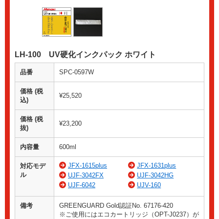
LH-100 UV硬化インクパック ホワイト
品番
SPC-0597W
価格 (税
¥25,520
込)
価格 (税
¥23,200
抜)
内容量
600ml
JFX-1615plus
JFX-1631plus
対応モデ
ル
UJF-3042FX
UJF-3042HG
UJF-6042
UJV-160
備考
GREENGUARD Gold認証No. 67176-420
※ご使用にはエコカートリッジ（OPT-J0237）が