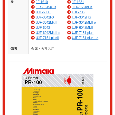
ル
JF-1610
JF-1631
JFX-1615plus
JFX-1631plus
UJF-605C
UJF-706
UJF-3042FX
UJF-3042HG
UJF-3042MkII
UJF-3042MkII e
UJF-6042
UJF-6042MkII
UJF-6042MkII e
UJF-7151 plus
UJF-7151 plusII
UJF-7151 plusII e
備考
金属・ガラス用