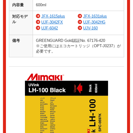
内容量
600ml
JFX-1615plus
JFX-1631plus
対応モデ
ル
UJF-3042FX
UJF-3042HG
UJF-6042
UJV-160
備考
GREENGUARD Gold認証No. 67176-420
※ご使用にはエコカートリッジ（OPT-J0237）が
必要です。