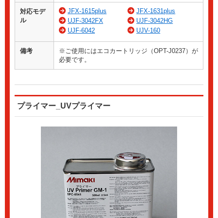
JFX-1615plus
JFX-1631plus
対応モデ
ル
UJF-3042FX
UJF-3042HG
UJF-6042
UJV-160
備考
※ご使用にはエコカートリッジ（OPT-J0237）が
必要です。
プライマー_UVプライマー