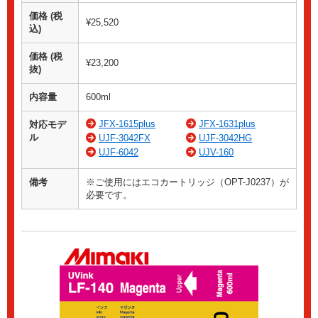
価格 (税
¥25,520
込)
価格 (税
¥23,200
抜)
内容量
600ml
JFX-1615plus
JFX-1631plus
対応モデ
ル
UJF-3042FX
UJF-3042HG
UJF-6042
UJV-160
備考
※ご使用にはエコカートリッジ（OPT-J0237）が
必要です。