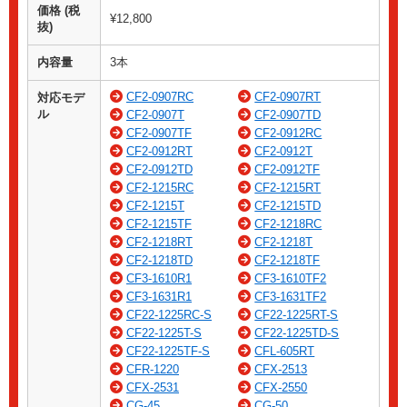
価格 (税
¥12,800
抜)
内容量
3本
CF2-0907RC
CF2-0907RT
対応モデ
ル
CF2-0907T
CF2-0907TD
CF2-0907TF
CF2-0912RC
CF2-0912RT
CF2-0912T
CF2-0912TD
CF2-0912TF
CF2-1215RC
CF2-1215RT
CF2-1215T
CF2-1215TD
CF2-1215TF
CF2-1218RC
CF2-1218RT
CF2-1218T
CF2-1218TD
CF2-1218TF
CF3-1610R1
CF3-1610TF2
CF3-1631R1
CF3-1631TF2
CF22-1225RC-S
CF22-1225RT-S
CF22-1225T-S
CF22-1225TD-S
CF22-1225TF-S
CFL-605RT
CFR-1220
CFX-2513
CFX-2531
CFX-2550
CG-45
CG-50