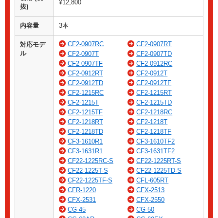
¥12,800
抜)
内容量
3本
CF2-0907RC
CF2-0907RT
対応モデ
ル
CF2-0907T
CF2-0907TD
CF2-0907TF
CF2-0912RC
CF2-0912RT
CF2-0912T
CF2-0912TD
CF2-0912TF
CF2-1215RC
CF2-1215RT
CF2-1215T
CF2-1215TD
CF2-1215TF
CF2-1218RC
CF2-1218RT
CF2-1218T
CF2-1218TD
CF2-1218TF
CF3-1610R1
CF3-1610TF2
CF3-1631R1
CF3-1631TF2
CF22-1225RC-S
CF22-1225RT-S
CF22-1225T-S
CF22-1225TD-S
CF22-1225TF-S
CFL-605RT
CFR-1220
CFX-2513
CFX-2531
CFX-2550
CG-45
CG-50