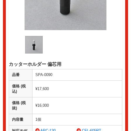
カッターホルダー 偏芯用
品番
SPA-0090
価格 (税
¥17,600
込)
価格 (税
¥16,000
抜)
内容量
1個
APC-130
CFL-605RT
対応モデ