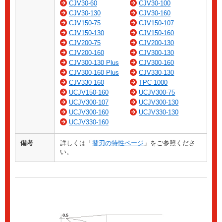
CJV30-60
CJV30-100
CJV30-130
CJV30-160
CJV150-75
CJV150-107
CJV150-130
CJV150-160
CJV200-75
CJV200-130
CJV200-160
CJV300-130
CJV300-130 Plus
CJV300-160
CJV300-160 Plus
CJV330-130
CJV330-160
TPC-1000
UCJV150-160
UCJV300-75
UCJV300-107
UCJV300-130
UCJV300-160
UCJV330-130
UCJV330-160
備考
詳しくは「
替刃の特性ページ
」をご参照くださ
い。