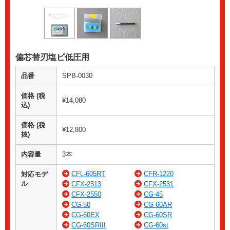
偏芯替刃塩ビ低圧用
品番
SPB-0030
価格 (税
¥14,080
込)
価格 (税
¥12,800
抜)
内容量
3本
CFL-605RT
CFR-1220
対応モデ
ル
CFX-2513
CFX-2531
CFX-2550
CG-45
CG-50
CG-60AR
CG-60EX
CG-60SR
CG-60SRIII
CG-60st