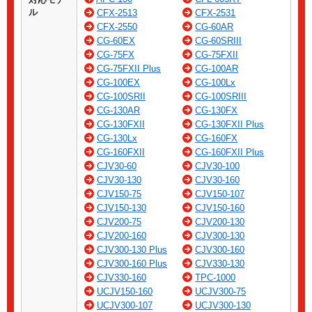
ル
CFX-2513
CFX-2531
CFX-2550
CG-60AR
CG-60EX
CG-60SRIII
CG-75FX
CG-75FXII
CG-75FXII Plus
CG-100AR
CG-100EX
CG-100Lx
CG-100SRII
CG-100SRIII
CG-130AR
CG-130FX
CG-130FXII
CG-130FXII Plus
CG-130Lx
CG-160FX
CG-160FXII
CG-160FXII Plus
CJV30-60
CJV30-100
CJV30-130
CJV30-160
CJV150-75
CJV150-107
CJV150-130
CJV150-160
CJV200-75
CJV200-130
CJV200-160
CJV300-130
CJV300-130 Plus
CJV300-160
CJV300-160 Plus
CJV330-130
CJV330-160
TPC-1000
UCJV150-160
UCJV300-75
UCJV300-107
UCJV300-130