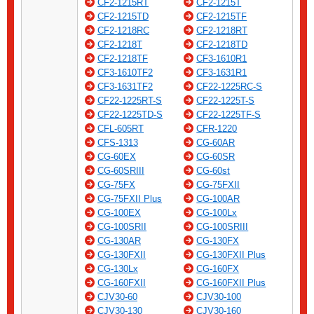
CF2-1215RT
CF2-1215T
CF2-1215TD
CF2-1215TF
CF2-1218RC
CF2-1218RT
CF2-1218T
CF2-1218TD
CF2-1218TF
CF3-1610R1
CF3-1610TF2
CF3-1631R1
CF3-1631TF2
CF22-1225RC-S
CF22-1225RT-S
CF22-1225T-S
CF22-1225TD-S
CF22-1225TF-S
CFL-605RT
CFR-1220
CFS-1313
CG-60AR
CG-60EX
CG-60SR
CG-60SRIII
CG-60st
CG-75FX
CG-75FXII
CG-75FXII Plus
CG-100AR
CG-100EX
CG-100Lx
CG-100SRII
CG-100SRIII
CG-130AR
CG-130FX
CG-130FXII
CG-130FXII Plus
CG-130Lx
CG-160FX
CG-160FXII
CG-160FXII Plus
CJV30-60
CJV30-100
CJV30-130
CJV30-160