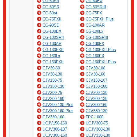
CG-60AR
CG-60EX
CG-60SR
CG-60SRIII
CG-60st
CG-75FX
CG-75FXII
CG-75FXII Plus
CG-90SD
CG-100AR
CG-100EX
CG-100Lx
CG-100SRII
CG-100SRIII
CG-130AR
CG-130FX
CG-130FXII
CG-130FXII Plus
CG-130Lx
CG-160FX
CG-160FXII
CG-160FXII Plus
CJV30-60
CJV30-100
CJV30-130
CJV30-160
CJV150-75
CJV150-107
CJV150-130
CJV150-160
CJV200-75
CJV200-130
CJV200-160
CJV300-130
CJV300-130 Plus
CJV300-160
CJV300-160 Plus
CJV330-130
CJV330-160
TPC-1000
UCJV150-160
UCJV300-75
UCJV300-107
UCJV300-130
UCJV300-160
UCJV330-130