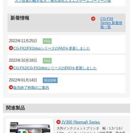
入で提案の幅を拡大：株式会社エヌエスケーエコーマーク様
新着情報
CG-FXII
Series 新着情
報一覧
2022年11月25日
FAQ
CG-FX2/FX2plusシリーズのFAQを更新しました
2022年10月18日
FAQ
CG-FX2/CG-FX2plusシリーズのFAQを更新しました
2022年01月14日
製品情報
販売終了時期のご案内
関連製品
JV300 (Normal) Series
大判インクジェットプリンタ 幅：1.3 / 1.6 /
1.9m インク：ソルベント / 水性昇華 最大速