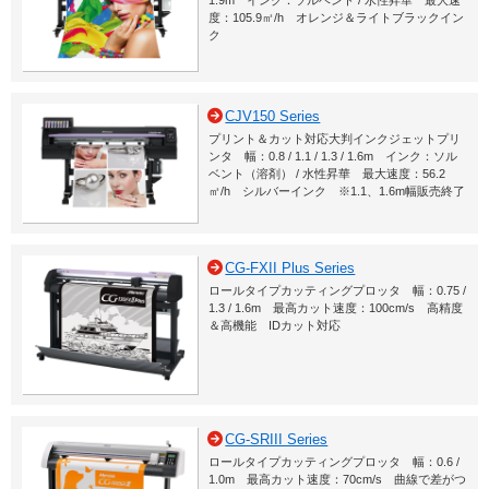
度：105.9㎡/h オレンジ＆ライトブラックイン
ク
CJV150 Series
プリント＆カット対応大判インクジェットプリ
ンタ 幅：0.8 / 1.1 / 1.3 / 1.6m インク：ソル
ベント（溶剤） / 水性昇華 最大速度：56.2
㎡/h シルバーインク ※1.1、1.6m幅販売終了
CG-FXII Plus Series
ロールタイプカッティングプロッタ 幅：0.75 /
1.3 / 1.6m 最高カット速度：100cm/s 高精度
＆高機能 IDカット対応
CG-SRIII Series
ロールタイプカッティングプロッタ 幅：0.6 /
1.0m 最高カット速度：70cm/s 曲線で差がつ