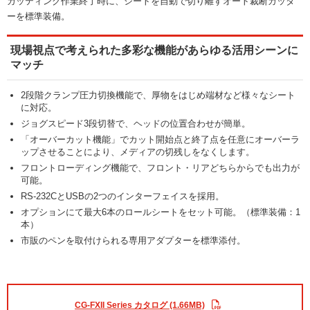
カッティング作業終了時に、シートを自動で切り離すオート裁断カッタ
ーを標準装備。
現場視点で考えられた多彩な機能があらゆる活用シーンに
マッチ
2段階クランプ圧力切換機能で、厚物をはじめ端材など様々なシート
に対応。
ジョグスピード3段切替で、ヘッドの位置合わせが簡単。
「オーバーカット機能」でカット開始点と終了点を任意にオーバーラ
ップさせることにより、メディアの切残しをなくします。
フロントローディング機能で、フロント・リアどちらからでも出力が
可能。
RS-232CとUSBの2つのインターフェイスを採用。
オプションにて最大6本のロールシートをセット可能。（標準装備：1
本）
市販のペンを取付けられる専用アダプターを標準添付。
CG-FXII Series カタログ (1.66MB)