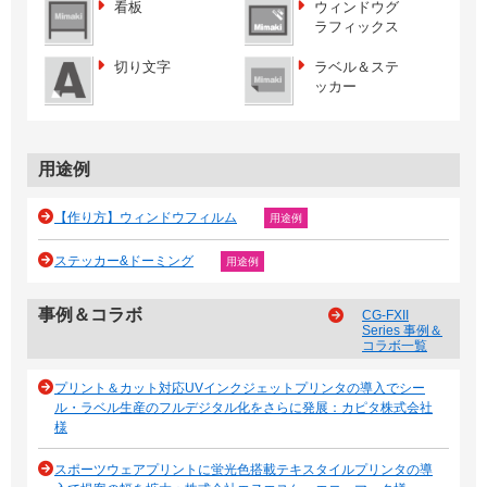
看板
ウィンドウグ
ラフィックス
切り文字
ラベル＆ステ
ッカー
用途例
【作り方】ウィンドウフィルム
用途例
ステッカー&ドーミング
用途例
事例＆コラボ
CG-FXII
Series 事例＆
コラボ一覧
プリント＆カット対応UVインクジェットプリンタの導入でシー
ル・ラベル生産のフルデジタル化をさらに発展：カピタ株式会社
様
スポーツウェアプリントに蛍光色搭載テキスタイルプリンタの導