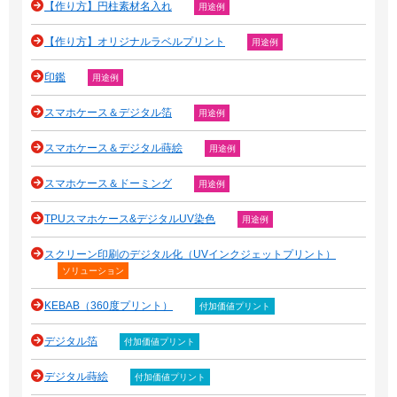
【作り方】円柱素材名入れ
用途例
【作り方】オリジナルラベルプリント
用途例
印鑑
用途例
スマホケース＆デジタル箔
用途例
スマホケース＆デジタル蒔絵
用途例
スマホケース＆ドーミング
用途例
TPUスマホケース&デジタルUV染色
用途例
スクリーン印刷のデジタル化（UVインクジェットプリント）
ソリューション
KEBAB（360度プリント）
付加価値プリント
デジタル箔
付加価値プリント
デジタル蒔絵
付加価値プリント