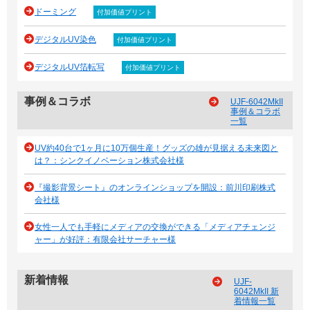
ドーミング
付加価値プリント
デジタルUV染色
付加価値プリント
デジタルUV箔転写
付加価値プリント
事例＆コラボ
UJF-6042MkII
事例＆コラボ
一覧
UV約40台で1ヶ月に10万個生産！グッズの雄が見据える未来図と
は？：シンクイノベーション株式会社様
『撮影背景シート』のオンラインショップを開設：前川印刷株式
会社様
女性一人でも手軽にメディアの交換ができる「メディアチェンジ
ャー」が好評：有限会社サーチャー様
新着情報
UJF-
6042MkII 新
着情報一覧