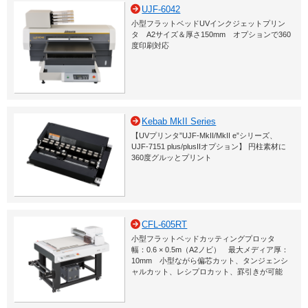
UJF-6042
小型フラットベッドUVインクジェットプリン
タ A2サイズ＆厚さ150mm オプションで360
度印刷対応
Kebab MkII Series
【UVプリンタ”UJF-MkII/MkII e”シリーズ、
UJF-7151 plus/plusIIオプション】 円柱素材に
360度グルッとプリント
CFL-605RT
小型フラットベッドカッティングプロッタ
幅：0.6 × 0.5m（A2ノビ） 最大メディア厚：
10mm 小型ながら偏芯カット、タンジェンシ
ャルカット、レシプロカット、罫引きが可能