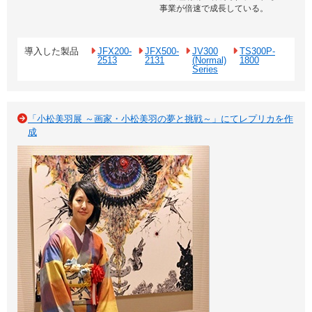
事業が倍速で成長している。
導入した製品
JFX200-
JFX500-
JV300
TS300P-
2513
2131
(Normal)
1800
Series
「小松美羽展 ～画家・小松美羽の夢と挑戦～」にてレプリカを作
成