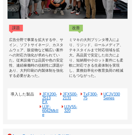
課題
改善
広告分野で事業を拡大する中、サ
ミマキの大判プリンタ導入によ
イン、ソフトサイネージ、カスタ
り、リジッド、ロールメディア、
ムウェア、販促物など幅広い案件
テキスタイルまで対応領域を拡
への対応力強化が求められてい
大。高品質で安定した出力によ
た。従来設備では品質や色の安定
り、短納期や小ロット案件にも柔
性、連続稼働時の信頼性に課題が
軟に対応できる生産体制を実現
あり、大判印刷の内製体制を強化
し、業務効率化や教育負荷の軽減
する必要があった。
にもつながった。
導入した製品
JFX200-
JFX500-
TxF300-
UCJV330
2513
2131
75
Series
EX
UJF-
UJV55-
6042MkII
320
e