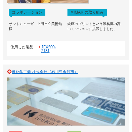
コラボレーション
MIMAKIの取り組み
サントミューゼ 上田市立美術館
絵画のプリントという難易度の高
様
いミッションに挑戦しました。
使用した製品
JFX500-
2131
暁化学工業 株式会社（石川県金沢市）