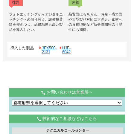
課題
改善
フォトエッチングからデジタルエ
品質面はもちろん、時短・省力面
ッチングへの切り替え。設備投資
や大型製品対応に大満足。素材へ
額を抑えつつ、品質精度も高い製
の直接印刷など新分野開拓の可能
品を導入したい。
性にも期待。
導入した製品
JFX500-
UJF-
2131
6042
お問い合わせは営業所へ
技術的なご相談などはこちら
テクニカルコールセンター