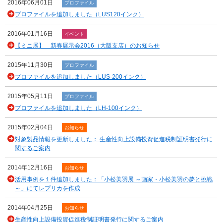
2016年06月01日
プロファイル
プロファイルを追加しました（LUS120インク）
2016年01月16日
イベント
【ミニ展】 新春展示会2016（大阪支店）のお知らせ
2015年11月30日
プロファイル
プロファイルを追加しました（LUS-200インク）
2015年05月11日
プロファイル
プロファイルを追加しました（LH-100インク）
2015年02月04日
お知らせ
対象製品情報を更新しました： 生産性向上設備投資促進税制証明書発行に
関するご案内
2014年12月16日
お知らせ
活用事例を１件追加しました：「小松美羽展 ～画家・小松美羽の夢と挑戦
～」にてレプリカを作成
2014年04月25日
お知らせ
生産性向上設備投資促進税制証明書発行に関するご案内