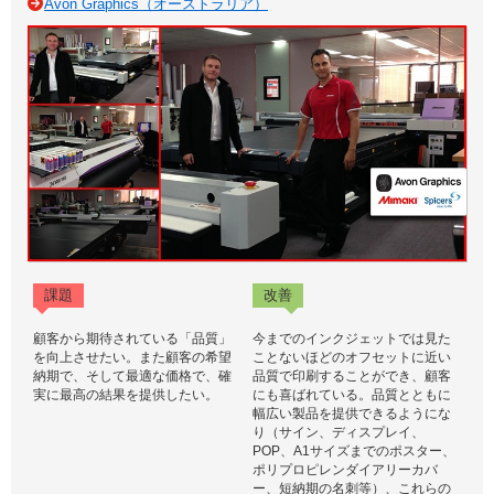
Avon Graphics（オーストラリア）
課題
改善
顧客から期待されている「品質」
今までのインクジェットでは見た
を向上させたい。また顧客の希望
ことないほどのオフセットに近い
納期で、そして最適な価格で、確
品質で印刷することができ、顧客
実に最高の結果を提供したい。
にも喜ばれている。品質とともに
幅広い製品を提供できるようにな
り（サイン、ディスプレイ、
POP、A1サイズまでのポスター、
ポリプロピレンダイアリーカバ
ー、短納期の名刺等）、これらの