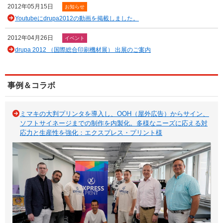
2012年05月15日
お知らせ
Youtubeにdrupa2012の動画を掲載しました。
2012年04月26日
イベント
drupa 2012 （国際総合印刷機材展） 出展のご案内
事例＆コラボ
ミマキの大判プリンタを導入し、OOH（屋外広告）からサイン、
ソフトサイネージまでの制作を内製化。多様なニーズに応える対
応力と生産性を強化：エクスプレス・プリント様