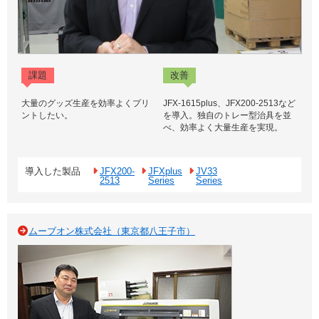
課題
改善
大量のグッズ生産を効率よくプリ
JFX-1615plus、JFX200-2513など
ントしたい。
を導入。独自のトレー型治具を並
べ、効率よく大量生産を実現。
導入した製品
JFX200-
JFXplus
JV33
2513
Series
Series
ムーブオン株式会社（東京都八王子市）