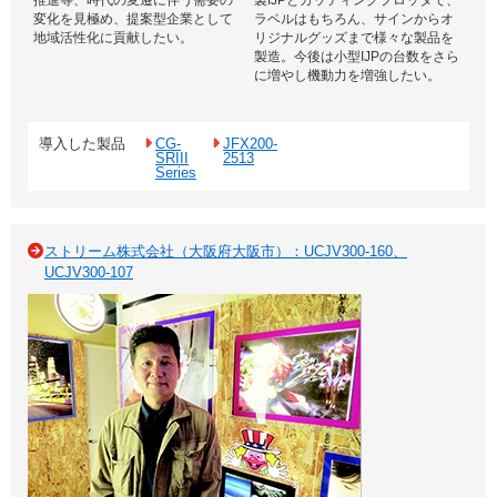
推進等、時代の変遷に伴う需要の
製IJPとカッティングプロッタで、
変化を見極め、提案型企業として
ラベルはもちろん、サインからオ
地域活性化に貢献したい。
リジナルグッズまで様々な製品を
製造。今後は小型IJPの台数をさら
に増やし機動力を増強したい。
導入した製品
CG-
JFX200-
SRIII
2513
Series
ストリーム株式会社（大阪府大阪市）：UCJV300-160、
UCJV300-107