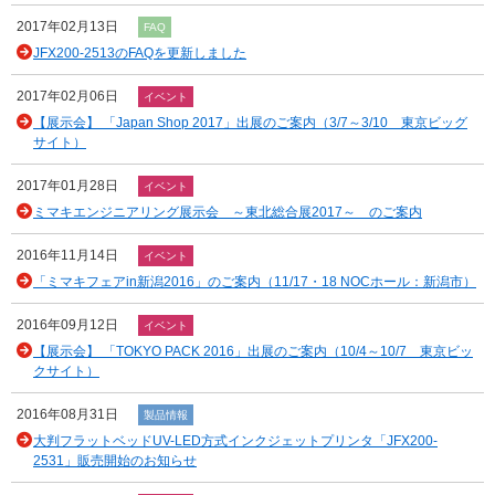
2017年02月13日
FAQ
JFX200-2513のFAQを更新しました
2017年02月06日
イベント
【展示会】 「Japan Shop 2017」出展のご案内（3/7～3/10 東京ビッグ
サイト）
2017年01月28日
イベント
ミマキエンジニアリング展示会 ～東北総合展2017～ のご案内
2016年11月14日
イベント
「ミマキフェアin新潟2016」のご案内（11/17・18 NOCホール：新潟市）
2016年09月12日
イベント
【展示会】 「TOKYO PACK 2016」出展のご案内（10/4～10/7 東京ビッ
クサイト）
2016年08月31日
製品情報
大判フラットベッドUV-LED方式インクジェットプリンタ「JFX200-
2531」販売開始のお知らせ