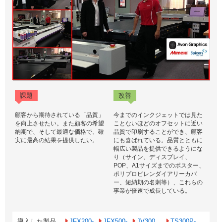
課題
改善
顧客から期待されている「品質」
今までのインクジェットでは見た
を向上させたい。また顧客の希望
ことないほどのオフセットに近い
納期で、そして最適な価格で、確
品質で印刷することができ、顧客
実に最高の結果を提供したい。
にも喜ばれている。品質とともに
幅広い製品を提供できるようにな
り（サイン、ディスプレイ、
POP、A1サイズまでのポスター、
ポリプロピレンダイアリーカバ
ー、短納期の名刺等）、これらの
事業が倍速で成長している。
導入した製品
JFX200-
JFX500-
JV300
TS300P-