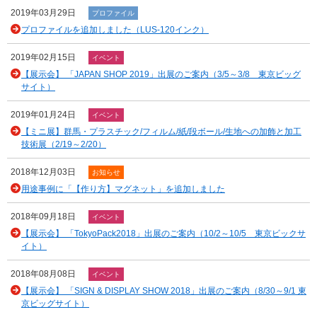
2019年03月29日
プロファイル
プロファイルを追加しました（LUS-120インク）
2019年02月15日
イベント
【展示会】 「JAPAN SHOP 2019」出展のご案内（3/5～3/8 東京ビッグ
サイト）
2019年01月24日
イベント
【ミニ展】群馬・プラスチック/フィルム/紙/段ボール/生地への加飾と加工
技術展（2/19～2/20）
2018年12月03日
お知らせ
用途事例に「【作り方】マグネット」を追加しました
2018年09月18日
イベント
【展示会】 「TokyoPack2018」出展のご案内（10/2～10/5 東京ビックサ
イト）
2018年08月08日
イベント
【展示会】 「SIGN & DISPLAY SHOW 2018」出展のご案内（8/30～9/1 東
京ビッグサイト）