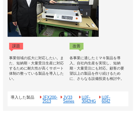
課題
改善
事業領域の拡大に対応したい。ま
各事業に適したミマキ製品を導
た、短納期・大量受注生産に対応
入。自社内生産を実現し、短納
するために耐久性が高くサポート
期・大量受注にも対応。顧客の要
体制の整っている製品を導入した
望以上の製品を作り続けるため
い。
に、さらなる設備投資も検討中。
導入した製品
JFX200-
JV33
UJF-
UJF-
2513
Series
3042HG
6042