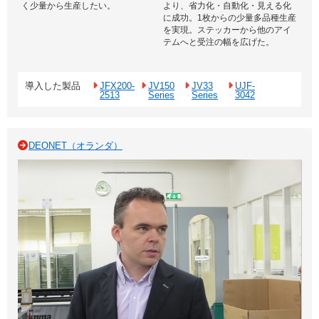
く少量から生産したい。
より、省力化・自動化・見える化
に成功。1枚からの少量多品種生産
を実現。ステッカーから他のアイ
テムへと受注の幅を広げた。
導入した製品
JFX200-
JV150
JV33
UJF-
2513
Series
Series
3042
DEONET（オランダ）