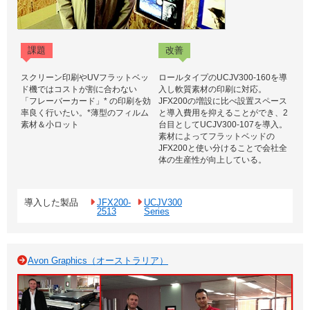
課題
改善
スクリーン印刷やUVフラットベッ
ロールタイプのUCJV300-160を導
ド機ではコストが割に合わない
入し軟質素材の印刷に対応。
「フレーバーカード」* の印刷を効
JFX200の増設に比べ設置スペース
率良く行いたい。*薄型のフィルム
と導入費用を抑えることができ、2
素材＆小ロット
台目としてUCJV300-107を導入。
素材によってフラットベッドの
JFX200と使い分けることで会社全
体の生産性が向上している。
導入した製品
JFX200-
UCJV300
2513
Series
Avon Graphics（オーストラリア）