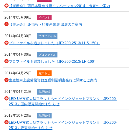
【展示会】 西日本製造技術イノベーション2014 出展のご案内
2014年05月09日
イベント
【展示会】 JP情報・印刷産業展 出展のご案内
2014年04月30日
プロファイル
プロファイルを追加しました（JFX200-2513/ LUS-150）
2014年04月30日
プロファイル
プロファイルを追加しました（JFX200-2513/ LH-100）
2014年04月25日
お知らせ
生産性向上設備投資促進税制証明書発行に関するご案内
2014年04月21日
製品情報
LED-UV方式大型フラットベッドインクジェットプリンタ「JFX200-
2513」国内販売開始のお知らせ
2013年10月23日
製品情報
LED-UV方式大型フラットベッドインクジェットプリンタ「JFX200-
2513」販売開始のお知らせ