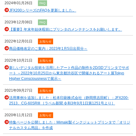
2024年01月26日
FAQ
JFX200シリーズのFAQを更新しました。
2023年12月08日
FAQ
【重要】年末年始休暇前にプリンタのメンテナンスをお願いします。
2022年12月01日
お知らせ
商品価格改定のご案内：2023年1月5日出荷分～
2022年10月21日
お知らせ
新しいデジタル技術を活用したアート作品の制作を2D/3Dプリンタでサポ
ート ～2022年10月25日から東京都渋谷区で開催されるアート展Tokyo
Higher Consciousnessで展示～
2021年09月27日
お知らせ
活用事例を追加しました：松本印刷株式会社（静岡県吉田町）：JFX200-
2513、CG-60SRIII ［ラベル新聞 令和3年9月1日第1251号より］
2020年11月12日
お知らせ
特集ページを公開しました：Mimaki製インクジェットプリンタで「オリジ
ナルカスタム用品」を作成