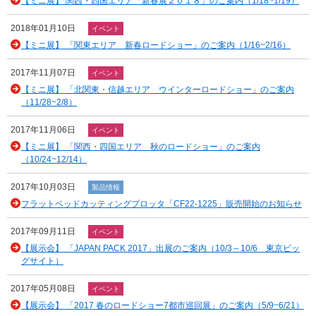
【ミニ展】 関西・四国エリア「新春展２０１８」のご案内（1/18~1/19）
2018年01月10日
イベント
【ミニ展】 「関東エリア 新春ロードショー」のご案内（1/16~2/16）
2017年11月07日
イベント
【ミニ展】 「北関東・信越エリア ウインターロードショー」のご案内
（11/28~2/8）
2017年11月06日
イベント
【ミニ展】 「関西・四国エリア 秋のロードショー」のご案内
（10/24~12/14）
2017年10月03日
製品情報
フラットベッドカッティングプロッタ「CF22-1225」販売開始のお知らせ
2017年09月11日
イベント
【展示会】 「JAPAN PACK 2017」出展のご案内（10/3～10/6 東京ビッ
グサイト）
2017年05月08日
イベント
【展示会】 「2017 春のロードショー7都市巡回展」のご案内（5/9~6/21）