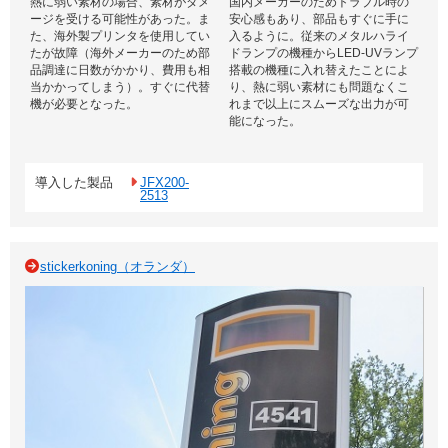
熱に弱い素材の場合、素材がダメ
国内メーカーのためトラブル時の
ージを受ける可能性があった。ま
安心感もあり、部品もすぐに手に
た、海外製プリンタを使用してい
入るように。従来のメタルハライ
たが故障（海外メーカーのため部
ドランプの機種からLED-UVランプ
品調達に日数がかかり、費用も相
搭載の機種に入れ替えたことによ
当かかってしまう）。すぐに代替
り、熱に弱い素材にも問題なくこ
機が必要となった。
れまで以上にスムーズな出力が可
能になった。
導入した製品
JFX200-
2513
stickerkoning（オランダ）